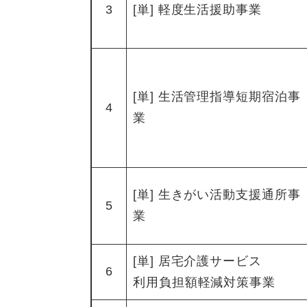
3
[単] 軽度生活援助事業
[単] 生活管理指導短期宿泊事
4
業
[単] 生きがい活動支援通所事
5
業
[単] 居宅介護サービス
6
利用負担額軽減対策事業