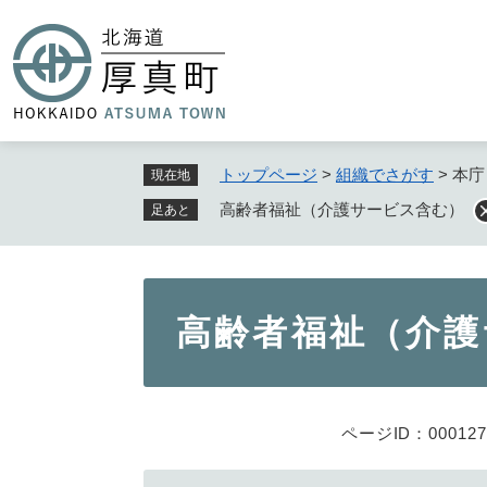
ペ
ー
ジ
の
先
頭
で
トップページ
>
組織でさがす
>
本庁
現在地
す
高齢者福祉（介護サービス含む）
足あと
。
本
高齢者福祉（介護
文
ページID：000127