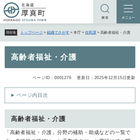
ペ
メニューを飛ばして本文へ
ー
ジ
の
トップページ
>
組織でさがす
>
本庁
>
住民課
>
高齢者福祉・介護
現在地
先
頭
で
本
高齢者福祉・介護
す
文
。
ページID：0001276
更新日：2025年12月15日更新
ページ内目次
高齢者福祉・介護
「高齢者福祉・介護」分野の補助・助成などの一覧で