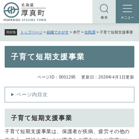
ペ
メニューを飛ばして本文へ
ー
ジ
の
トップページ
>
組織でさがす
>
本庁
>
住民課
>
子育て短期支援事業
現在地
先
頭
で
本
子育て短期支援事業
す
文
。
ページID：0001295
更新日：2026年4月1日更新
ページ内目次
子育て短期支援事業
子育て短期支援事業は、保護者が疾病、疲労その他の