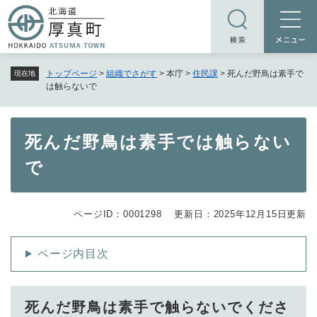
ペ
メニューを飛ばして本文へ
ー
ジ
の
トップページ
>
組織でさがす
>
本庁
>
住民課
>
死んだ野鳥は素手で
現在地
先
は触らないで
頭
で
す
本
死んだ野鳥は素手では触らない
。
文
で
ページID：0001298
更新日：2025年12月15日更新
ページ内目次
死んだ野鳥は素手で触らないでくださ