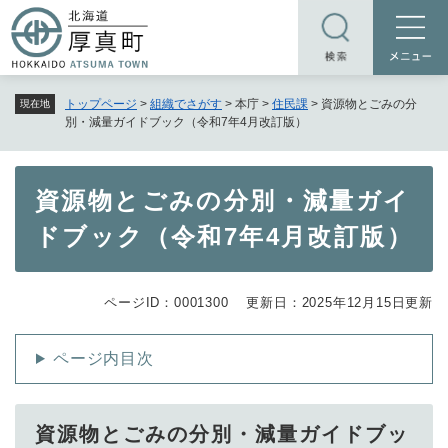
ペ
メニューを飛ばして本文へ
ー
ジ
の
トップページ
>
組織でさがす
>
本庁
>
住民課
>
資源物とごみの分
現在地
先
別・減量ガイドブック（令和7年4月改訂版）
頭
で
す
本
資源物とごみの分別・減量ガイ
。
文
ドブック（令和7年4月改訂版）
ページID：0001300
更新日：2025年12月15日更新
ページ内目次
資源物とごみの分別・減量ガイドブッ