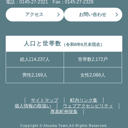
電話：0145-27-2321 Fax：0145-27-2328
アクセス
お問い合わせ
人口と世帯数
（令和8年6月末現在）
総人口
4,237人
世帯数
2,172戸
男性
2,169人
女性
2,068人
サイトマップ
町内リンク集
個人情報の取扱い
ウェブアクセシビリティ
厚真町例規集
Copyright © Atsuma Town,All Rights Reserved.