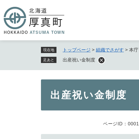
ペ
ー
ジ
の
先
頭
で
トップページ
>
組織でさがす
>
本庁
現在地
す
出産祝い金制度
足あと
。
本
出産祝い金制度
文
ページID：0001