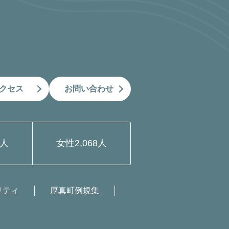
クセス
お問い合わせ
9人
女性
2,068人
リティ
厚真町例規集