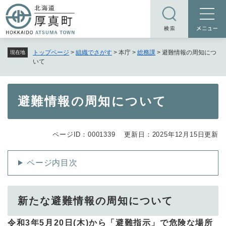
ペ
メニューを飛ばして本文へ
ー
ジ
の
トップページ
>
組織でさがす
>
本庁
>
総務課
>
避難情報の周知につ
現在地
先
いて
頭
で
す
本
避難情報の周知について
。
文
ページID：0001339
更新日：2025年12月15日更新
ページ内目次
新たな避難情報の周知について
令和3年5月20日(木)から「避難指示」で危険な場所