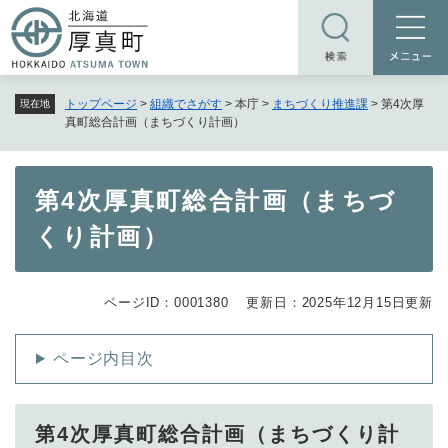
ペ
メニューを飛ばして本文へ
ー
ジ
の
トップページ
>
組織でさがす
>
本庁
>
まちづくり推進課
>
第4次厚
現在地
先
真町総合計画（まちづくり計画）
頭
で
す
本
第4次厚真町総合計画（まちづ
。
文
くり計画）
ページID：0001380
更新日：2025年12月15日更新
ページ内目次
第4次厚真町総合計画（まちづくり計