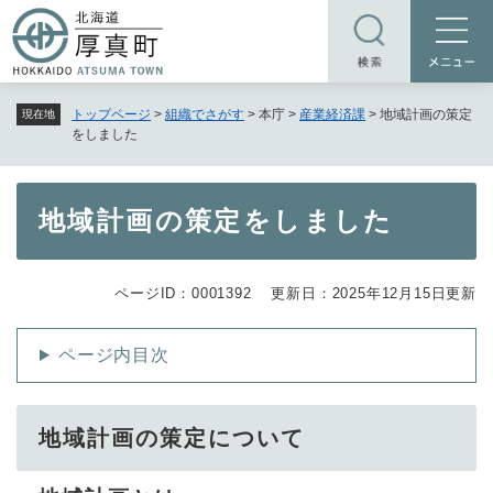
ペ
メニューを飛ばして本文へ
ー
ジ
の
トップページ
>
組織でさがす
>
本庁
>
産業経済課
>
地域計画の策定
現在地
先
をしました
頭
で
す
本
地域計画の策定をしました
。
文
ページID：0001392
更新日：2025年12月15日更新
ページ内目次
地域計画の策定について