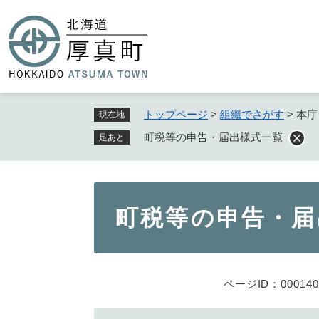
ペ
ー
ジ
の
先
頭
で
トップページ
>
組織でさがす
>
本庁
現在地
す
町税等の申告・届出様式一覧
足あと
。
本
町税等の申告・届
文
ページID：000140