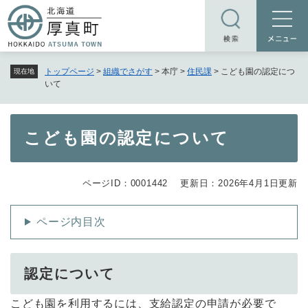
ペ
メニューを飛ばして本文へ
ー
ジ
の
トップページ
>
組織でさがす
>
本庁
>
住民課
>
こども園の認定につ
現在地
先
いて
頭
で
す
本
こども園の認定について
。
文
ページID：0001442
更新日：2026年4月1日更新
ページ内目次
認定について
こども園を利用するには、支給認定の申請が必要で