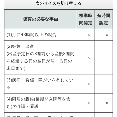
表のサイズを切り替える
標準時
短時間
保育の必要な事由
間認定
認定
(1)月に48時間以上の就労
○
○
(2)妊娠・出産
(出産予定日の8週前から産後8週間
○
を経過する日の翌日が属する日の
末日まで)
(3)疾病・負傷・障がいを有してい
○
る
(4)同居の親族(長期間入院等を含
○
○
む)の介護・看護