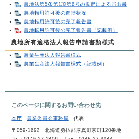
農地法第5条第1項第6号の規定による届出書
農地転用許可後の進捗状況
農地転用許可後の完了報告書
農地転用許可後の完了報告書（記載例）
農地所有適格法人報告申請書類様式
農業生産法人報告書様式
農業生産法人報告書様式（記載例）
このページに関するお問い合わせ先
本庁
農業委員会事務局
代表
〒059-1692
北海道勇払郡厚真町京町120番地
Tel：0145-27-2409
Fax：0145-27-3944