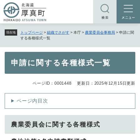
ペ
メニューを飛ばして本文へ
ー
ジ
の
トップページ
>
組織でさがす
>
本庁
>
農業委員会事務局
>
申請に関
現在地
先
する各種様式一覧
頭
で
す
本
申請に関する各種様式一覧
。
文
ページID：0001448
更新日：2025年12月15日更新
ページ内目次
農業委員会に関する各種様式