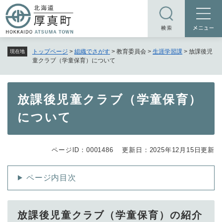
ペ
メニューを飛ばして本文へ
ー
ジ
の
トップページ
>
組織でさがす
>
教育委員会
>
生涯学習課
>
放課後児
現在地
先
童クラブ（学童保育）について
頭
で
す
本
放課後児童クラブ（学童保育）
。
文
について
ページID：0001486
更新日：2025年12月15日更新
ページ内目次
放課後児童クラブ（学童保育）の紹介