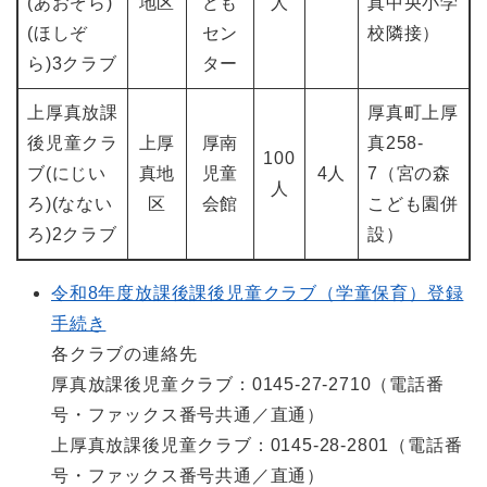
(あおぞら)
地区
ども
人
真中央小学
(ほしぞ
セン
校隣接）
ら)3クラブ
ター
上厚真放課
厚真町上厚
後児童クラ
上厚
厚南
真258-
100
ブ(にじい
真地
児童
4人
7（宮の森
人
ろ)(なない
区
会館
こども園併
ろ)2クラブ
設）
令和8年度放課後課後児童クラブ（学童保育）登録
手続き
各クラブの連絡先
厚真放課後児童クラブ：0145-27-2710（電話番
号・ファックス番号共通／直通）
上厚真放課後児童クラブ：0145-28-2801（電話番
号・ファックス番号共通／直通）