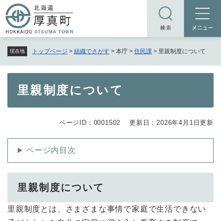
ペ
メニューを飛ばして本文へ
ー
ジ
の
トップページ
>
組織でさがす
>
本庁
>
住民課
>
里親制度について
現在地
先
頭
で
本
里親制度について
す
文
。
ページID：0001502
更新日：2026年4月1日更新
ページ内目次
里親制度について
里親制度とは、さまざまな事情で家庭で生活できない