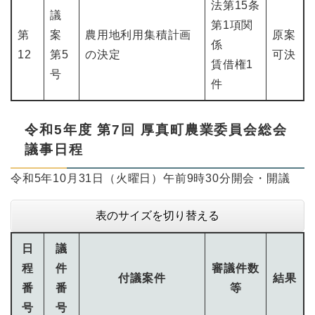
法第15条
議
第1項関
第
案
農用地利用集積計画
原案
係
12
第5
の決定
可決
賃借権1
号
件
令和5年度 第7回 厚真町農業委員会総会
議事日程
令和5年10月31日（火曜日）午前9時30分開会・開議
表のサイズを切り替える
日
議
程
件
審議件数
付議案件
結果
番
番
等
号
号