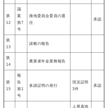
議
第
案
換地委員会委員の選
承認
12
第7
任
号
第
諸般の報告
13
第
農業者年金業務報告
14
報
第
告
現況証明
各諸証明の発行
承認
15
第1
3件
号
上厚真地