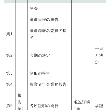
開会
議事日程の報告
議事録署名委員の指
第1
名
一日
第2
会期の決定
と決
定
第3
諸般の報告
第4
農業者年金業務報告
報
告
現況証明
第5
各所証明の発行
承認
第1
1件