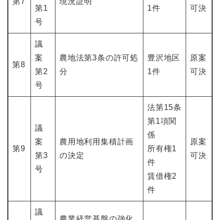
第7
現況証明
第1
1件
可決
号
議
案
農地法第3条の許可処
豊沢地区
原案
第8
第2
分
1件
可決
号
法第15条
第1項関
議
係
案
農用地利用集積計画
原案
第9
所有権1
第3
の決定
可決
件
号
賃借権2
件
議
農業経営基盤の強化