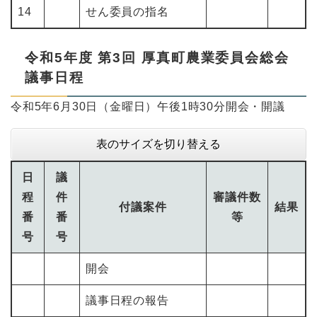
14
せん委員の指名
令和5年度 第3回 厚真町農業委員会総会
議事日程
令和5年6月30日（金曜日）午後1時30分開会・開議
表のサイズを切り替える
日
議
程
件
審議件数
付議案件
結果
番
番
等
号
号
開会
議事日程の報告