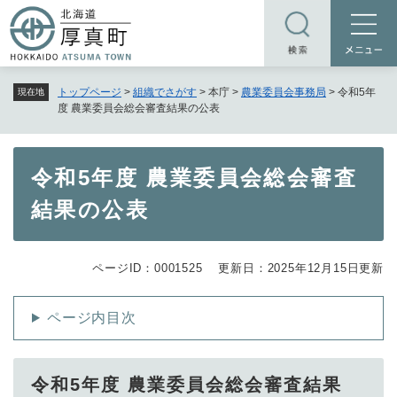
ペ
メニューを飛ばして本文へ
ー
ジ
の
トップページ
>
組織でさがす
>
本庁
>
農業委員会事務局
>
令和5年
現在地
先
度 農業委員会総会審査結果の公表
頭
で
す
本
令和5年度 農業委員会総会審査
。
文
結果の公表
ページID：0001525
更新日：2025年12月15日更新
ページ内目次
令和5年度 農業委員会総会審査結果