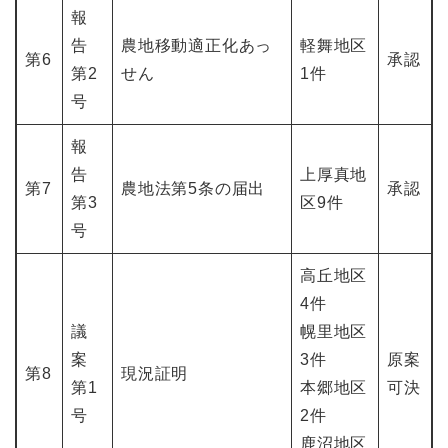
報
告
農地移動適正化あっ
軽舞地区
第6
承認
第2
せん
1件
号
報
告
上厚真地
第7
農地法第5条の届出
承認
第3
区9件
号
高丘地区
4件
議
幌里地区
案
3件
原案
第8
現況証明
第1
本郷地区
可決
号
2件
鹿沼地区