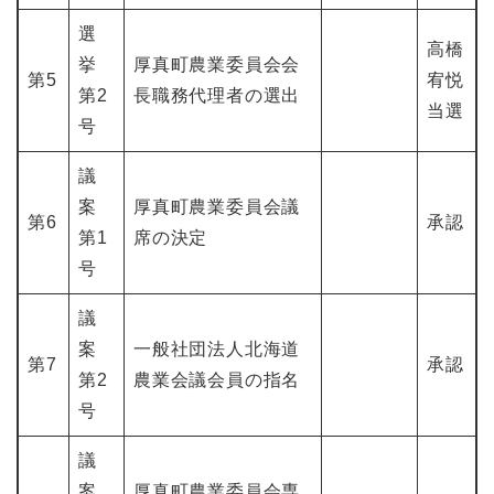
選
高橋
挙
厚真町農業委員会会
第5
宥悦
第2
長職務代理者の選出
当選
号
議
案
厚真町農業委員会議
第6
承認
第1
席の決定
号
議
案
一般社団法人北海道
第7
承認
第2
農業会議会員の指名
号
議
案
厚真町農業委員会専