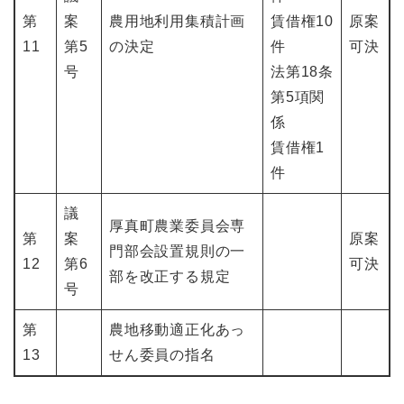
第
案
農用地利用集積計画
賃借権10
原案
11
第5
の決定
件
可決
号
法第18条
第5項関
係
賃借権1
件
議
厚真町農業委員会専
第
案
原案
門部会設置規則の一
12
第6
可決
部を改正する規定
号
第
農地移動適正化あっ
13
せん委員の指名