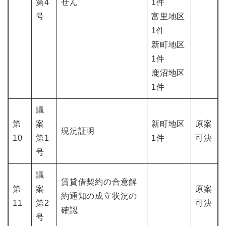
第4
せん
1件
号
富里地区
1件
新町地区
1件
鹿沼地区
1件
議
第
案
新町地区
原案
現況証明
10
第1
1件
可決
号
議
賃貸借契約の合意解
第
案
原案
約通知の成立状況の
11
第2
可決
確認
号