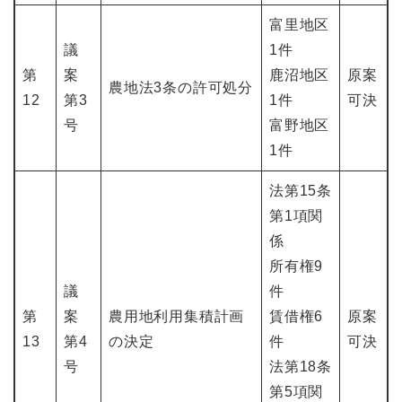
富里地区
議
1件
第
案
鹿沼地区
原案
農地法3条の許可処分
12
第3
1件
可決
号
富野地区
1件
法第15条
第1項関
係
所有権9
議
件
第
案
農用地利用集積計画
賃借権6
原案
13
第4
の決定
件
可決
号
法第18条
第5項関