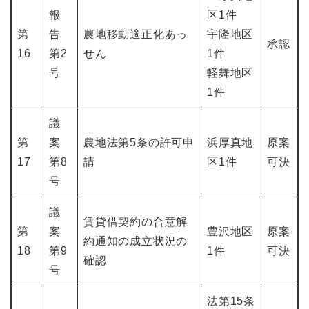
報
区1件
第
告
農地移動適正化あっ
宇隆地区
承認
16
第2
せん
1件
号
軽舞地区
1件
議
第
案
農地法第5条の許可申
浜厚真地
原案
17
第8
請
区1件
可決
号
議
賃貸借契約の合意解
第
案
豊沢地区
原案
約通知の成立状況の
18
第9
1件
可決
確認
号
法第15条