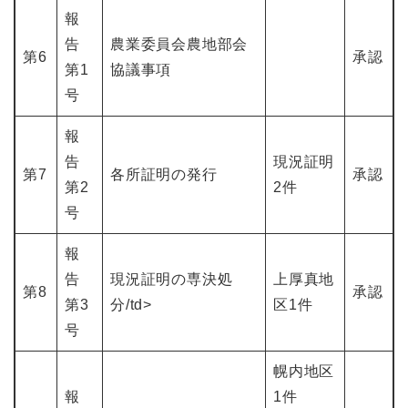
報
告
農業委員会農地部会
第6
承認
第1
協議事項
号
報
告
現況証明
第7
各所証明の発行
承認
第2
2件
号
報
告
現況証明の専決処
上厚真地
第8
承認
第3
分/td>
区1件
号
幌内地区
報
1件