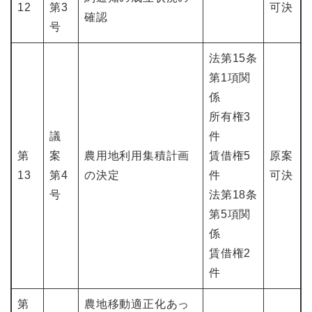
12
第3
可決
確認
号
法第15条
第1項関
係
所有権3
議
件
第
案
農用地利用集積計画
賃借権5
原案
13
第4
の決定
件
可決
号
法第18条
第5項関
係
賃借権2
件
第
農地移動適正化あっ