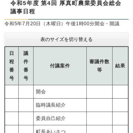
令和5年度 第4回 厚真町農業委員会総会
議事日程
令和5年7月20日（木曜日）午後1時00分開会・開議
表のサイズを切り替える
日
議
程
件
審議件数
付議案件
結果
番
番
等
号
号
開会
臨時議長紹介
委員自己紹介
町長あいさつ