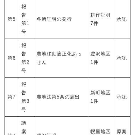
報
告
耕作証明
第5
各所証明の発行
承認
第1
7件
号
報
告
農地移動適正化あっ
豊沢地区
第6
承認
第2
せん
1件
号
報
告
新町地区
第7
農地法第5条の届出
承認
第3
1件
号
議
案
幌里地区
原案