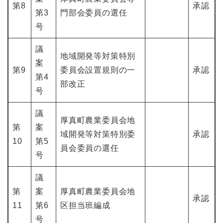
第8
承認
第3
門部会委員の選任
号
議
地域開発等対策特別
案
第9
委員会設置規則の一
承認
第4
部改正
号
議
厚真町農業委員会地
第
案
域開発等対策特別委
承認
10
第5
員会委員の選任
号
議
第
案
厚真町農業委員会地
承認
11
第6
区担当班編成
号