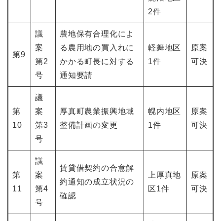
2件
議
農地保有合理化によ
案
る農用地の買入れに
軽舞地区
原案
第9
第2
かかる町長に対する
1件
可決
号
通知要請
議
第
案
厚真町農業振興地域
幌内地区
原案
10
第3
整備計画の変更
1件
可決
号
議
賃貸借契約の合意解
第
案
上厚真地
原案
約通知の成立状況の
11
第4
区1件
可決
確認
号