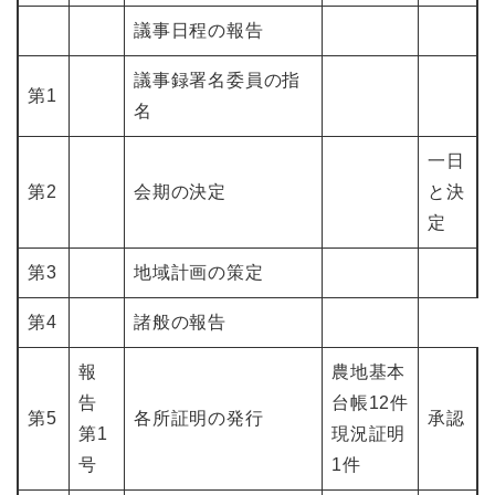
議事日程の報告
議事録署名委員の指
第1
名
一日
第2
会期の決定
と決
定
第3
地域計画の策定
第4
諸般の報告
報
農地基本
告
台帳12件
第5
各所証明の発行
承認
第1
現況証明
号
1件