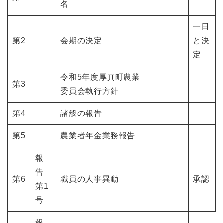
名
一日
第2
会期の決定
と決
定
令和5年度厚真町農業
第3
委員会執行方針
第4
諸般の報告
第5
農業者年金業務報告
報
告
第6
職員の人事異動
承認
第1
号
報