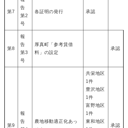
告
第7
各証明の発行
承認
第2
号
報
告
厚真町「参考賃借
第8
承認
第3
料」の設定
号
共栄地区
1件
豊沢地区
1件
富野地区
報
1件
告
農地移動適正化あっ
東和地区
第9
承認