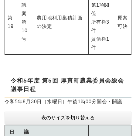
議
第1項関
案
係
第
農用地利用集積計画
原案
第
所有権3
19
の決定
可決
10
件
号
賃借権1
件
令和5年度 第5回 厚真町農業委員会総会
議事日程
令和5年8月30日（水曜日）午後1時00分開会・開議
表のサイズを切り替える
日
議