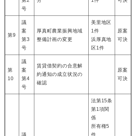
第2
分
1件
可決
号
議
美里地区
案
厚真町農業振興地域
1件
原案
第9
第3
整備計画の変更
浜厚真地
可決
号
区1件
議
賃貸借契約の合意解
第
案
原案
約通知の成立状況の
10
第4
可決
確認
号
法第15条
第1項関
係
所有権5
議
件