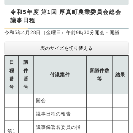
令和5年度 第1回 厚真町農業委員会総会
議事日程
令和5年4月28日（金曜日）午前9時30分開会・開議
表のサイズを切り替える
日
議
程
件
審議件数
付議案件
結果
番
番
等
号
号
開会
議事日程の報告
議事録署名委員の指
第1