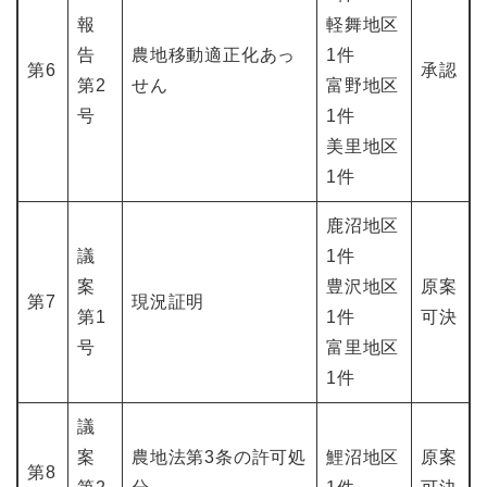
報
軽舞地区
告
農地移動適正化あっ
1件
第6
承認
第2
せん
富野地区
号
1件
美里地区
1件
鹿沼地区
議
1件
案
豊沢地区
原案
第7
現況証明
第1
1件
可決
号
富里地区
1件
議
案
農地法第3条の許可処
鯉沼地区
原案
第8