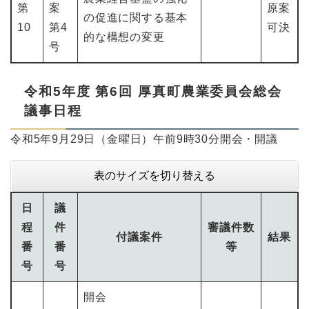
第
案
原案
の促進に関する基本
10
第4
可決
的な構想の変更
号
令和5年度 第6回 厚真町農業委員会総会
議事日程
令和5年9月29日（金曜日）午前9時30分開会・開議
表のサイズを切り替える
日
議
程
件
審議件数
付議案件
結果
番
番
等
号
号
開会