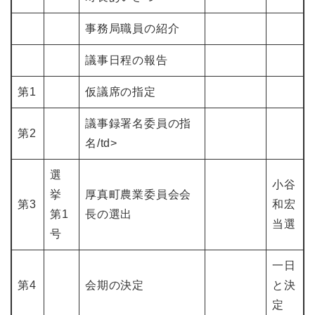
事務局職員の紹介
議事日程の報告
第1
仮議席の指定
議事録署名委員の指
第2
名/td>
選
小谷
挙
厚真町農業委員会会
第3
和宏
第1
長の選出
当選
号
一日
第4
会期の決定
と決
定