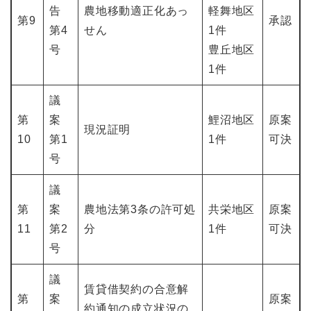
告
農地移動適正化あっ
軽舞地区
第9
承認
第4
せん
1件
号
豊丘地区
1件
議
第
案
鯉沼地区
原案
現況証明
10
第1
1件
可決
号
議
第
案
農地法第3条の許可処
共栄地区
原案
11
第2
分
1件
可決
号
議
賃貸借契約の合意解
第
案
原案
約通知の成立状況の