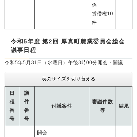
係
賃借権10
件
令和5年度 第2回 厚真町農業委員会総会
議事日程
令和5年5月31日（水曜日）午後3時00分開会・開議
表のサイズを切り替える
日
議
程
件
審議件数
付議案件
結果
番
番
等
号
号
開会