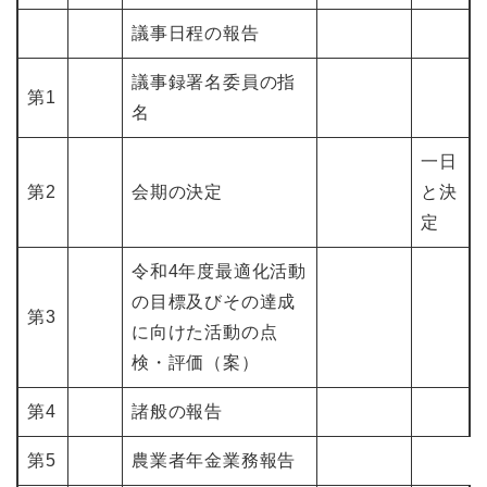
議事日程の報告
議事録署名委員の指
第1
名
一日
第2
会期の決定
と決
定
令和4年度最適化活動
の目標及びその達成
第3
に向けた活動の点
検・評価（案）
第4
諸般の報告
第5
農業者年金業務報告