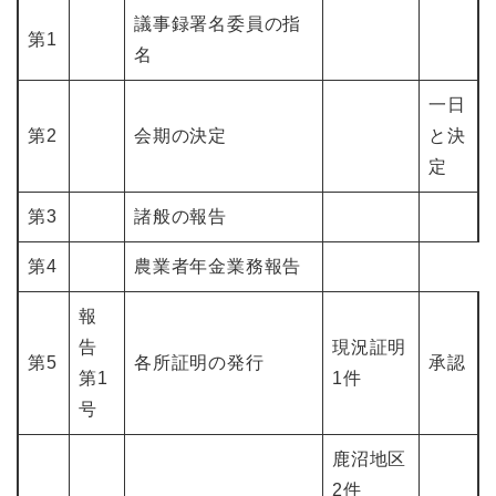
議事録署名委員の指
第1
名
一日
第2
会期の決定
と決
定
第3
諸般の報告
第4
農業者年金業務報告
報
告
現況証明
第5
各所証明の発行
承認
第1
1件
号
鹿沼地区
2件