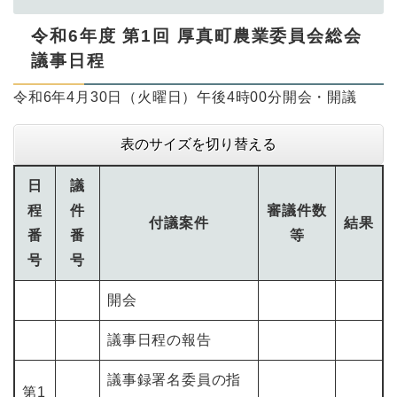
令和6年度 第1回 厚真町農業委員会総会
議事日程
令和6年4月30日（火曜日）午後4時00分開会・開議
表のサイズを切り替える
日
議
程
件
審議件数
付議案件
結果
番
番
等
号
号
開会
議事日程の報告
議事録署名委員の指
第1