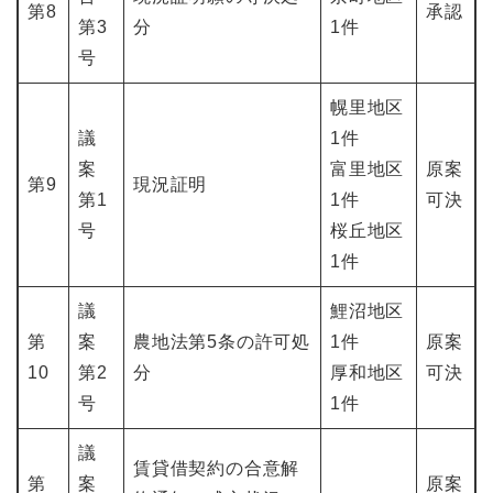
第8
承認
第3
分
1件
号
幌里地区
議
1件
案
富里地区
原案
第9
現況証明
第1
1件
可決
号
桜丘地区
1件
議
鯉沼地区
第
案
農地法第5条の許可処
1件
原案
10
第2
分
厚和地区
可決
号
1件
議
賃貸借契約の合意解
第
案
原案