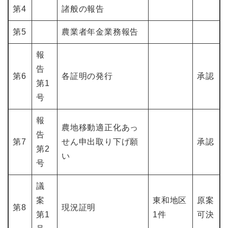
第4
諸般の報告
第5
農業者年金業務報告
報
告
第6
各証明の発行
承認
第1
号
報
農地移動適正化あっ
告
第7
せん申出取り下げ願
承認
第2
い
号
議
案
東和地区
原案
第8
現況証明
第1
1件
可決