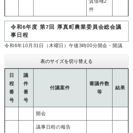
賃借権2
件
令和6年度 第7回 厚真町農業委員会総会議
事日程
令和6年10月31日（木曜日）午後3時00分開会・開議
表のサイズを切り替える
日
議
程
件
審議件数
付議案件
結果
番
番
等
号
号
開会
議事日程の報告