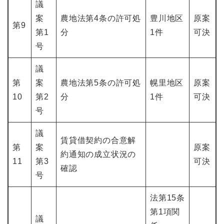
議
案
農地法第4条の許可処
豊川地区
原案
第9
第1
分
1件
可決
号
議
第
案
農地法第5条の許可処
幌里地区
原案
10
第2
分
1件
可決
号
議
賃貸借契約の合意解
第
案
原案
約通知の成立状況の
11
第3
可決
確認
号
法第15条
第1項関
議