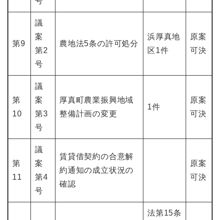
号
議
案
浜厚真地
原案
第9
農地法5条の許可処分
第2
区1件
可決
号
議
第
案
厚真町農業振興地域
原案
1件
10
第3
整備計画の変更
可決
号
議
賃貸借契約の合意解
第
案
原案
約通知の成立状況の
11
第4
可決
確認
号
法第15条