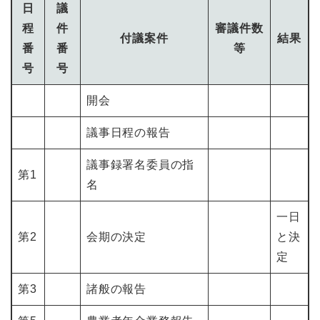
日
議
程
件
審議件数
付議案件
結果
番
番
等
号
号
開会
議事日程の報告
議事録署名委員の指
第1
名
一日
第2
会期の決定
と決
定
第3
諸般の報告