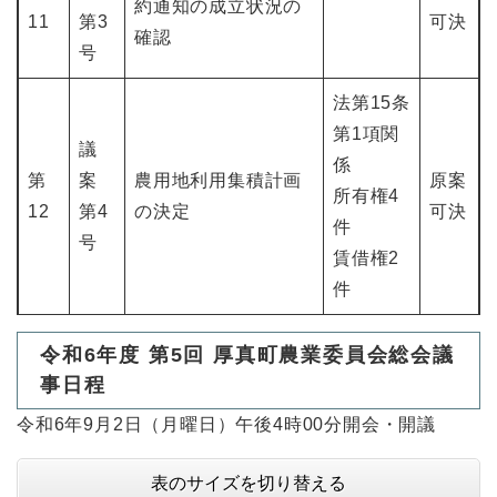
約通知の成立状況の
11
第3
可決
確認
号
法第15条
第1項関
議
係
第
案
農用地利用集積計画
原案
所有権4
12
第4
の決定
可決
件
号
賃借権2
件
令和6年度 第5回 厚真町農業委員会総会議
事日程
令和6年9月2日（月曜日）午後4時00分開会・開議
表のサイズを切り替える