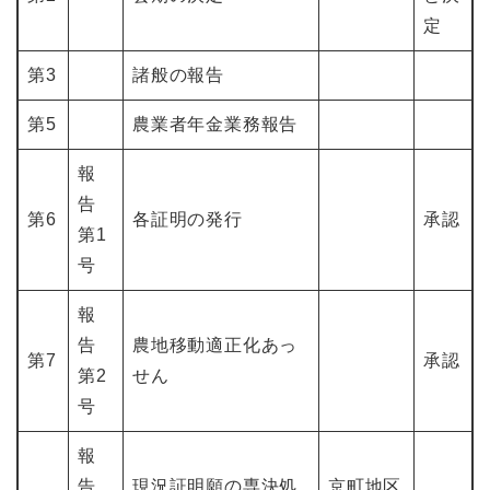
定
第3
諸般の報告
第5
農業者年金業務報告
報
告
第6
各証明の発行
承認
第1
号
報
告
農地移動適正化あっ
第7
承認
第2
せん
号
報
告
現況証明願の専決処
京町地区