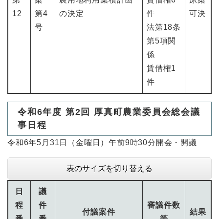
12
第4
の決定
件
可決
号
法第18条
第5項関
係
賃借権1
件
令和6年度 第2回 厚真町農業委員会総会議
事日程
令和6年5月31日（金曜日）午前9時30分開会・開議
表のサイズを切り替える
日
議
程
件
審議件数
付議案件
結果
番
番
等