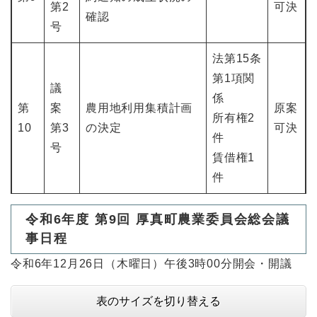
第2
可決
確認
号
法第15条
第1項関
議
係
第
案
農用地利用集積計画
原案
所有権2
10
第3
の決定
可決
件
号
賃借権1
件
令和6年度 第9回 厚真町農業委員会総会議
事日程
令和6年12月26日（木曜日）午後3時00分開会・開議
表のサイズを切り替える