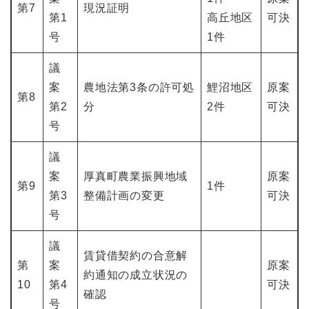
第7
現況証明
第1
高丘地区
可決
号
1件
議
案
農地法第3条の許可処
鯉沼地区
原案
第8
第2
分
2件
可決
号
議
案
厚真町農業振興地域
原案
第9
1件
第3
整備計画の変更
可決
号
議
賃貸借契約の合意解
第
案
原案
約通知の成立状況の
10
第4
可決
確認
号