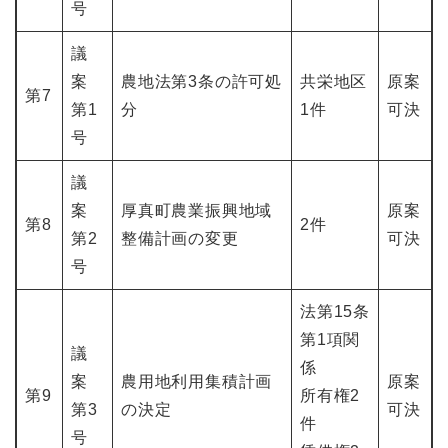
号
議
案
農地法第3条の許可処
共栄地区
原案
第7
第1
分
1件
可決
号
議
案
厚真町農業振興地域
原案
第8
2件
第2
整備計画の変更
可決
号
法第15条
第1項関
議
係
案
農用地利用集積計画
原案
第9
所有権2
第3
の決定
可決
件
号