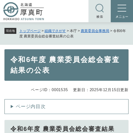
ペ
メニューを飛ばして本文へ
ー
ジ
の
トップページ
>
組織でさがす
>
本庁
>
農業委員会事務局
>
令和6年
現在地
先
度 農業委員会総会審査結果の公表
頭
で
す
本
令和6年度 農業委員会総会審査
。
文
結果の公表
ページID：0001535
更新日：2025年12月15日更新
ページ内目次
令和6年度 農業委員会総会審査結果