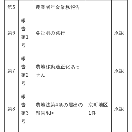
第5
農業者年金業務報告
報
告
第6
各証明の発行
承認
第1
号
報
告
農地移動適正化あっ
第7
承認
第2
せん
号
報
告
農地法第4条の届出の
京町地区
第8
承認
第3
報告/td>
1件
号