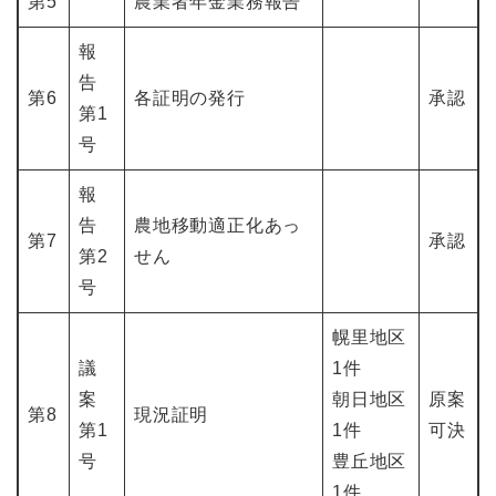
第5
農業者年金業務報告
報
告
第6
各証明の発行
承認
第1
号
報
告
農地移動適正化あっ
第7
承認
第2
せん
号
幌里地区
議
1件
案
朝日地区
原案
第8
現況証明
第1
1件
可決
号
豊丘地区
1件