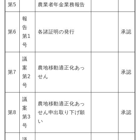
第5
農業者年金業務報告
報
告
第6
各諸証明の発行
承認
第1
号
議
案
農地移動適正化あっ
第7
承認
第2
せん
号
議
農地移動適正化あっ
案
第8
せん申出取り下げ願
承認
第3
い
号
議