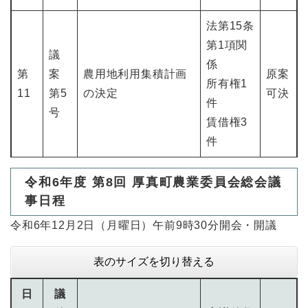
法第15条
第1項関
議
係
第
案
農用地利用集積計画
原案
所有権1
11
第5
の決定
可決
件
号
賃借権3
件
令和6年度 第8回 厚真町農業委員会総会議
事日程
令和6年12月2日（月曜日）午前9時30分開会・開議
表のサイズを切り替える
日
議