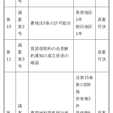
号
議
美里地区
第
案
1件
原案
農地法3条の許可処分
10
第2
朝日地区
可決
号
1件
議
賃貸借契約の合意解
第
案
原案
約通知の成立状況の
11
第3
可決
確認
号
法第15条
第1項関
係
所有権3
議
件
第
案
農用地利用集積計画
賃借権6
原案