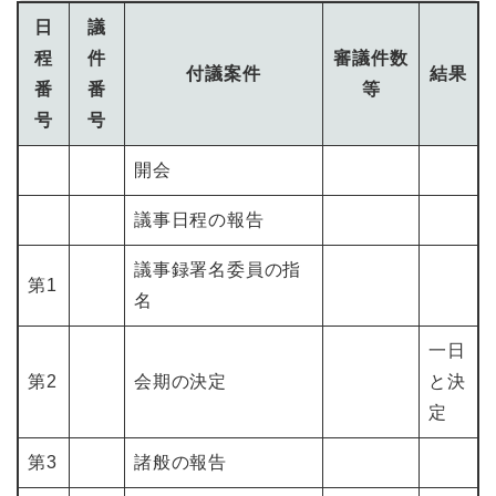
日
議
程
件
審議件数
付議案件
結果
番
番
等
号
号
開会
議事日程の報告
議事録署名委員の指
第1
名
一日
第2
会期の決定
と決
定
第3
諸般の報告