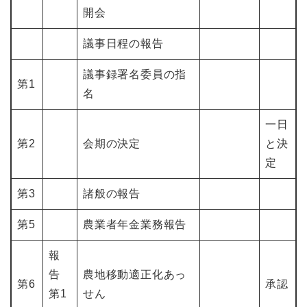
開会
議事日程の報告
議事録署名委員の指
第1
名
一日
第2
会期の決定
と決
定
第3
諸般の報告
第5
農業者年金業務報告
報
告
農地移動適正化あっ
第6
承認
第1
せん