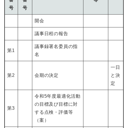
号
号
開会
議事日程の報告
議事録署名委員の指
第1
名
一日
第2
会期の決定
と決
定
令和5年度最適化活動
の目標及び目標に対
第3
する点検・評価等
（案）