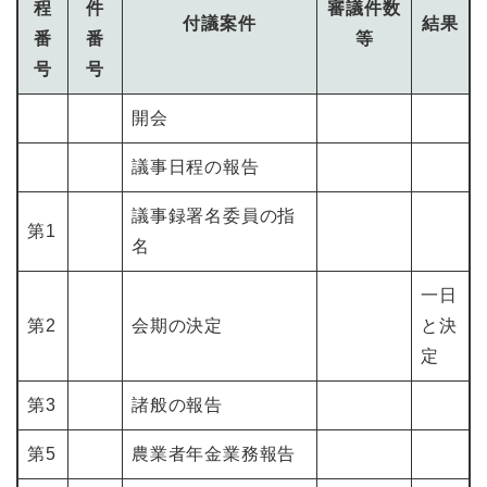
程
件
審議件数
付議案件
結果
番
番
等
号
号
開会
議事日程の報告
議事録署名委員の指
第1
名
一日
第2
会期の決定
と決
定
第3
諸般の報告
第5
農業者年金業務報告