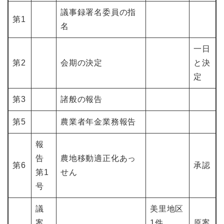
議事録署名委員の指
第1
名
一日
第2
会期の決定
と決
定
第3
諸般の報告
第5
農業者年金業務報告
報
告
農地移動適正化あっ
第6
承認
第1
せん
号
議
美里地区
案
1件
原案