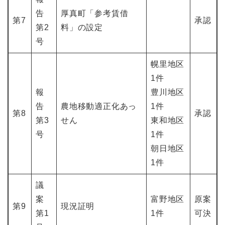
告
厚真町「参考賃借
第7
承認
第2
料」の設定
号
幌里地区
1件
報
豊川地区
告
農地移動適正化あっ
1件
第8
承認
第3
せん
東和地区
号
1件
朝日地区
1件
議
案
富野地区
原案
第9
現況証明
第1
1件
可決