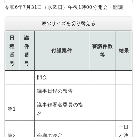
令和6年7月31日（水曜日）午後1時00分開会・開議
表のサイズを切り替える
日
議
程
件
審議件数
付議案件
結果
番
番
等
号
号
開会
議事日程の報告
議事録署名委員の指
第1
名
一日
第2
会期の決定
と決