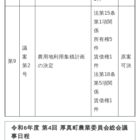
法第15条
第1項関
係
所有権5
議
件
案
農用地利用集積計画
賃借権1
原案
第9
第2
の決定
件
可決
号
法第18条
第5項関
係
賃借権1
件
令和6年度 第4回 厚真町農業委員会総会議
事日程