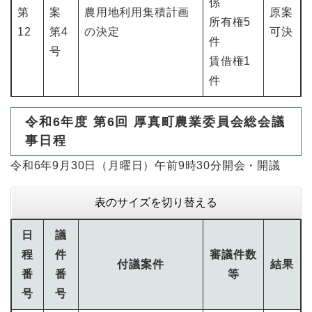
係
第
案
農用地利用集積計画
原案
所有権5
12
第4
の決定
可決
件
号
賃借権1
件
令和6年度 第6回 厚真町農業委員会総会議
事日程
令和6年9月30日（月曜日）午前9時30分開会・開議
表のサイズを切り替える
日
議
程
件
審議件数
付議案件
結果
番
番
等
号
号