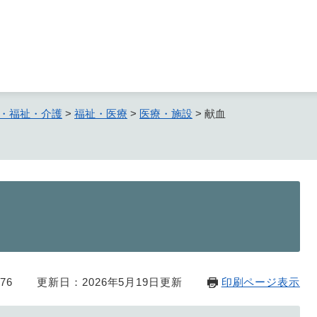
メニューを飛ばして本文へ
・福祉・介護
>
福祉・医療
>
医療・施設
>
献血
76
更新日：2026年5月19日更新
印刷ページ表示