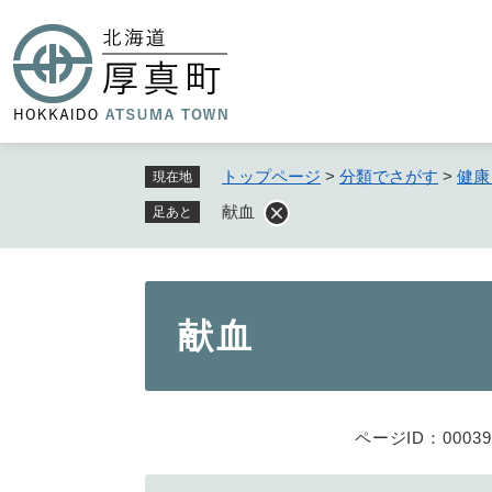
ペ
ー
ジ
の
先
頭
で
トップページ
>
分類でさがす
>
健康
現在地
す
献血
足あと
。
本
献血
文
ページID：00039