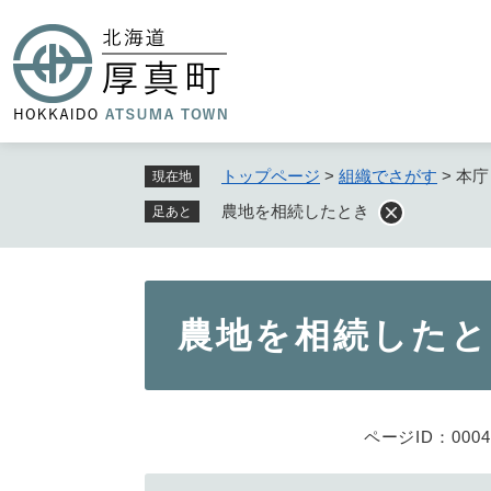
ペ
ー
ジ
の
先
頭
で
トップページ
>
組織でさがす
>
本庁
現在地
す
農地を相続したとき
足あと
。
本
農地を相続した
文
ページID：0004