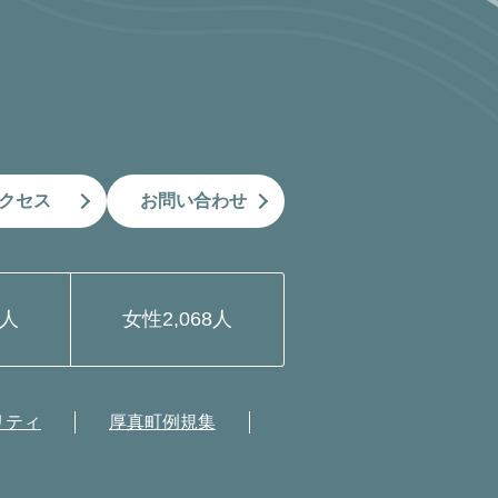
クセス
お問い合わせ
9人
女性
2,068人
リティ
厚真町例規集