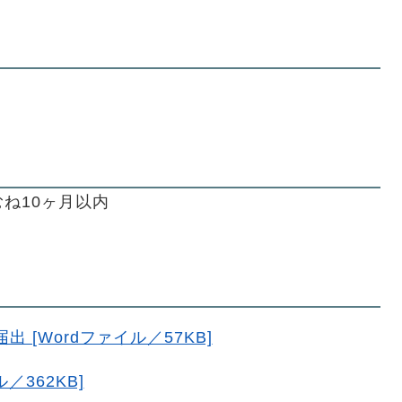
ね10ヶ月以内
 [Wordファイル／57KB]
／362KB]