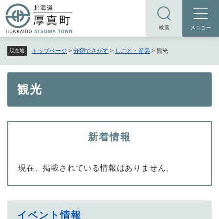
ペ
メニューを飛ばして本文へ
ー
ジ
の
トップページ
>
分類でさがす
>
しごと・産業
>
観光
現在地
先
頭
で
本
観光
す
文
。
新着情報
現在、掲載されている情報はありません。
イベント情報