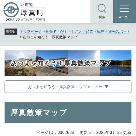
ペ
メニューを飛ばして本文へ
ー
ジ
の
トップページ
>
分類でさがす
>
しごと・産業
>
観光
>
観光スポット
現在地
先
>
あつまを知ろう！厚真散策マップ
頭
で
す
。
あつまを知ろう！厚真散策マップ
あつまを知ろう！厚真散策マップメニュー
本
厚真散策マップ
文
ページID：0002686
更新日：2026年3月6日更新