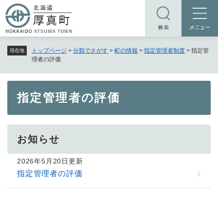
ペ
メニューを飛ばして本文へ
ー
ジ
の
トップページ
>
分類でさがす
>
町の情報
>
指定管理者制度
>
指定管
現在地
先
理者の評価
頭
で
す
本
指定管理者の評価
。
文
お知らせ
2026年5月20日更新
指定管理者の評価