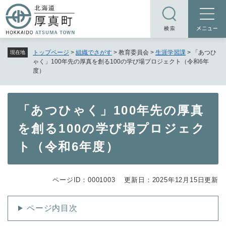
ペ
メニューを飛ばして本文へ
ー
ジ
の
トップページ
>
組織でさがす
>
教育委員会
>
生涯学習課
>
「あつひ
現在地
先
ゃく」100年先の厚真を創る100の学び場プロジェクト（令和6年
頭
度）
で
す
本
。
「あつひゃく」100年先の厚真
文
を創る100の学び場プロジェク
ト（令和6年度）
ページID：0001003
更新日：2025年12月15日更新
ページ内目次