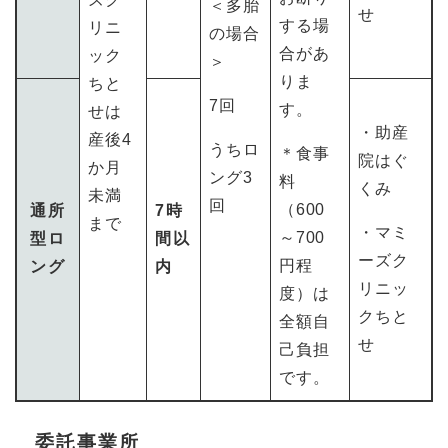
＜多胎
せ
する場
リニ
の場合
合があ
ック
＞
りま
ちと
7回
す。
せは
・助産
産後4
うちロ
＊食事
院はぐ
か月
ング3
料
くみ
未満
回
（600
通所
7時
まで
・マミ
～700
型ロ
間以
ーズク
円程
ング
内
リニッ
度）は
クちと
全額自
せ
己負担
です。
委託事業所