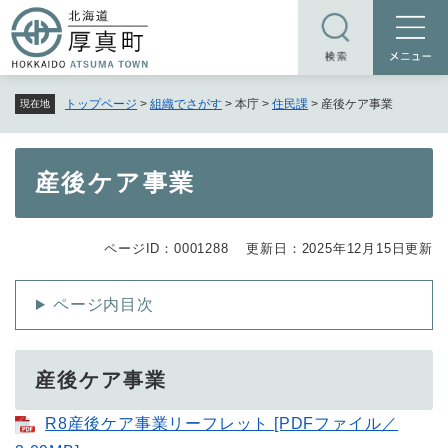
ペ
メニューを飛ばして本文へ
ー
ジ
の
トップページ
>
組織でさがす
>
本庁
>
住民課
>
産後ケア事業
現在地
先
頭
で
本
産後ケア事業
す
文
。
ページID：0001288
更新日：2025年12月15日更新
ページ内目次
産後ケア事業
R8産後ケア事業リーフレット [PDFファイル／