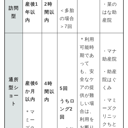
産後1
2時
・菜の
訪問
＜多胎
年以
間以
はな助
型
の場合
内
内
産院
＞7回
＊利用
可能時
・マナ
期であ
助産院
って
も、安
・助産
全なケ
通所
院はぐ
産後6
4時
アの提
型シ
くみ
5回
か月
間以
供が難
ョー
以内
内
・マミ
うちロ
しい場
ト
ーズク
ング2
合は、
＊マ
リニッ
回
利用を
ミー
クちと
お断り
ズク