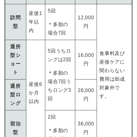
5回
産後1
訪問
12,000
年以
＊多胎の
型
円
内
場合7回
通所
5回うちロ
食事料及び
型シ
16,000
ングは2回
産後ケアに
ョー
円
関わらない
ト
＊多胎の
費用は助成
場合7回う
産後6
通所
対象外で
ちロング3
28,000
か月
型ロ
す。
回
円
以内
ング
2回
宿泊
36,000
＊多胎の
型
円