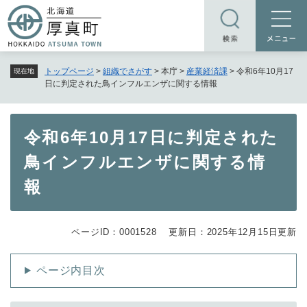
ペ
メニューを飛ばして本文へ
ー
ジ
の
トップページ
>
組織でさがす
>
本庁
>
産業経済課
>
令和6年10月17
現在地
先
日に判定された鳥インフルエンザに関する情報
頭
で
す
本
令和6年10月17日に判定された
。
文
鳥インフルエンザに関する情
報
ページID：0001528
更新日：2025年12月15日更新
ページ内目次