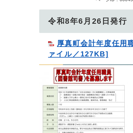
令和8年6月26日発
厚真町会計年度任用職
ァイル／127KB]