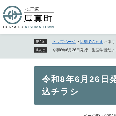
ペ
ー
ジ
の
先
頭
で
トップページ
>
組織でさがす
>
本庁
現在地
す
令和8年6月26日発行 生涯学習だ
足あと
。
本
令和8年6月26
文
込チラシ
ページID：00045