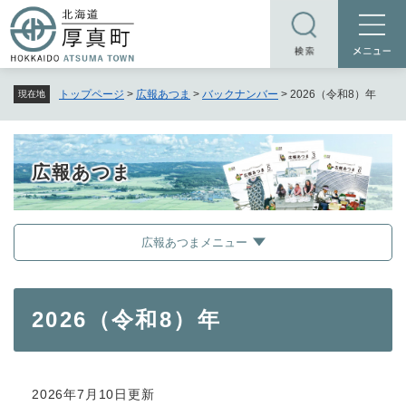
ペ
メニューを飛ばして本文へ
ー
ジ
の
トップページ
>
広報あつま
>
バックナンバー
>
2026（令和8）年
現在地
先
頭
で
す
広報あつま
。
広報あつまメニュー
本
2026（令和8）年
文
2026年7月10日更新