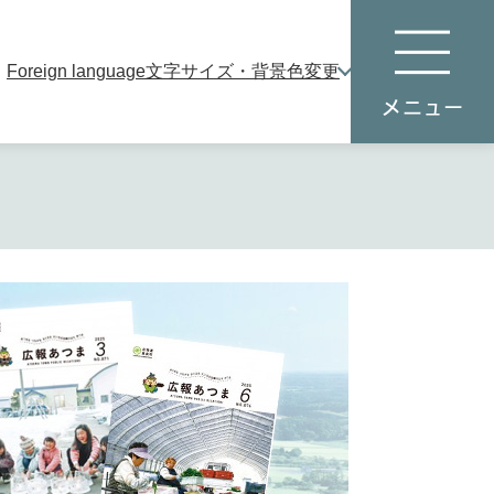
Foreign language
文字サイズ・背景色変更
本
メ
文
ニ
へ
ュ
ー