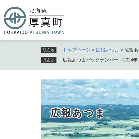
ペ
ー
ジ
の
先
頭
で
トップページ
>
広報あつま
>
広報あ
現在地
す
広報あつまバックナンバー（2024年
足あと
。
広報あつま