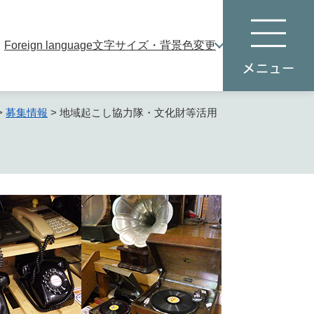
Foreign language
文字サイズ・背景色変更
本
メ
文
ニ
へ
ュ
ー
>
募集情報
>
地域起こし協力隊・文化財等活用