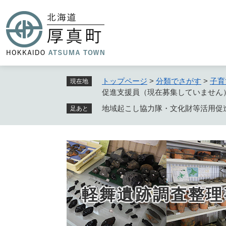
ペ
ー
ジ
の
先
頭
で
トップページ
>
分類でさがす
>
子育
現在地
す
促進支援員（現在募集していません
。
地域起こし協力隊・文化財等活用促
足あと
軽舞遺跡調査整理