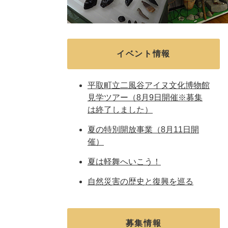
イベント情報
平取町立二風谷アイヌ文化博物館
見学ツアー（8月9日開催※募集
は終了しました）
夏の特別開放事業（8月11日開
催）
夏は軽舞へいこう！
自然災害の歴史と復興を巡る
募集情報