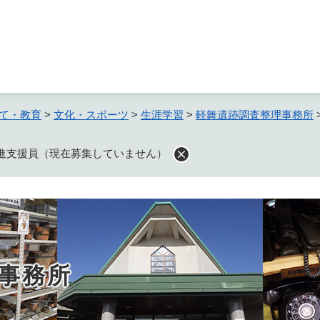
メニューを飛ばして本文へ
て・教育
>
文化・スポーツ
>
生涯学習
>
軽舞遺跡調査整理事務所
）
進支援員（現在募集していません）
事務所