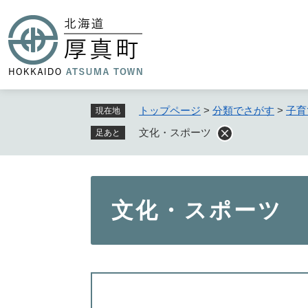
ペ
ー
ジ
の
先
頭
で
トップページ
>
分類でさがす
>
子育
現在地
す
文化・スポーツ
足あと
。
本
文化・スポーツ
文