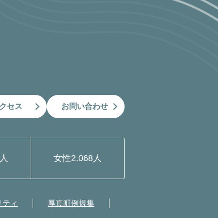
クセス
お問い合わせ
9人
女性
2,068人
リティ
厚真町例規集