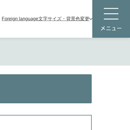
Foreign language
文字サイズ・背景色変更
本
メ
文
ニ
へ
ュ
ー