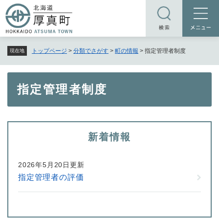
ペ
メニューを飛ばして本文へ
ー
ジ
の
トップページ
>
分類でさがす
>
町の情報
>
指定管理者制度
現在地
先
頭
で
本
指定管理者制度
す
文
。
新着情報
2026年5月20日更新
指定管理者の評価