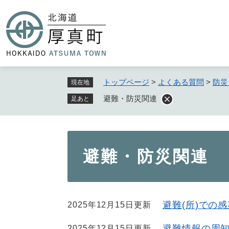
ペ
ー
ジ
の
先
頭
で
トップページ
>
よくある質問
>
防災
現在地
す
避難・防災関連
足あと
。
本
避難・防災関連
文
避難(所)での
2025年12月15日更新
避難情報の周
2025年12月15日更新