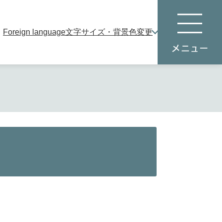
Foreign language
文字サイズ・背景色変更
本
メ
文
ニ
へ
ュ
ー