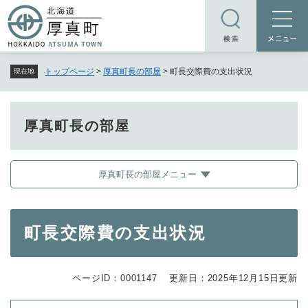
ペ
メニューを飛ばして本文へ
ー
ジ
の
トップページ
>
厚真町長の部屋
>
町長交際費の支出状況
現在地
先
頭
で
す
厚真町長の部屋
。
厚真町長の部屋メニュー
本
町長交際費の支出状況
文
ページID：0001147
更新日：2025年12月15日更新