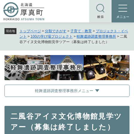
ペ
メニューを飛ばして本文へ
ー
ジ
の
トップページ
>
分類でさがす
>
子育て・教育
>
プロジェクト・イベ
現在地
先
ント
>
100の学び場プロジェクト
>
軽舞遺跡調査整理事務所
>
二風
頭
谷アイヌ文化博物館見学ツアー（募集は終了しました）
で
す
。
軽舞遺跡調査整理事務所
軽舞遺跡調査整理事務所メニュー
本
二風谷アイヌ文化博物館見学ツ
文
アー（募集は終了しました）