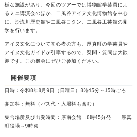
様な施設があり、今回のツアーでは博物館学芸員によ
るミニ講演会のほか、二風谷アイヌ文化博物館を中心
に、沙流川歴史館や二風谷コタン、二風谷工芸館の見
学を行います。
アイヌ文化について初心者の方も、厚真町の学芸員や
アイヌ文化ガイドが引率するので、疑問・質問は大歓
迎です。この機会にぜひご参加ください。
開催要項
日時：令和8年8月9日（日曜日）8時45分～15時ごろ
参加料：無料（バス代・入場料も含む）
集合場所及び出発時間：厚南会館→8時45分発 厚真
町役場→9時発