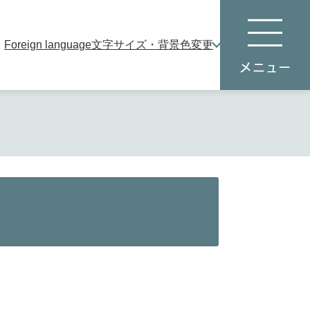
Foreign language
文字サイズ・背景色変更
本
メ
文
ニ
へ
ュ
ー