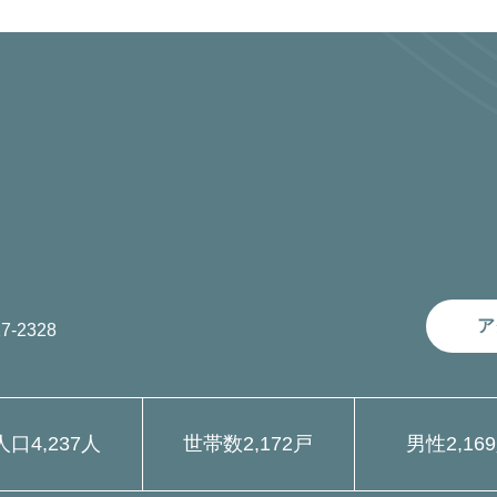
ア
7-2328
人口
4,237人
世帯数
2,172戸
男性
2,16