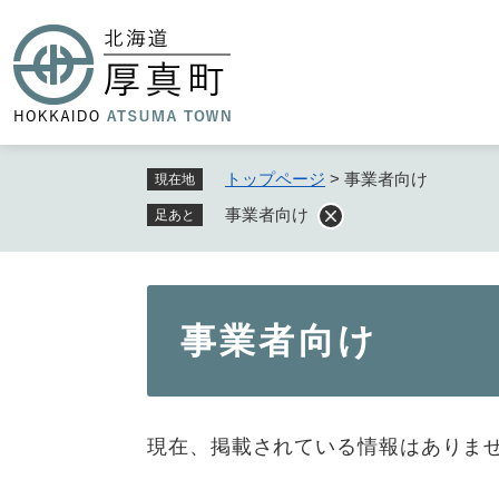
ペ
ー
ジ
の
先
頭
で
トップページ
>
事業者向け
現在地
す
事業者向け
足あと
。
本
事業者向け
文
現在、掲載されている情報はありま