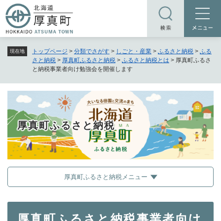
ペ
メニューを飛ばして本文へ
ー
ジ
の
トップページ
>
分類でさがす
>
しごと・産業
>
ふるさと納税
>
ふる
現在地
先
さと納税
>
厚真町ふるさと納税
>
ふるさと納税とは
>
厚真町ふるさ
頭
と納税事業者向け勉強会を開催します
で
す
。
厚真町ふるさと納税
厚真町ふるさと納税メニュー
本
厚真町ふるさと納税事業者向け