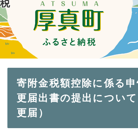
税
本
寄附金税額控除に係る申
文
更届出書の提出について
更届）