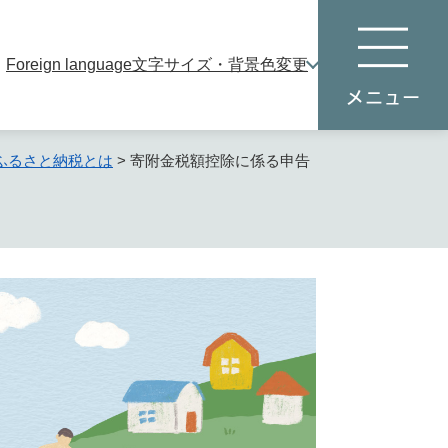
Foreign language
文字サイズ・背景色変更
本
メ
文
ニ
へ
ュ
ー
ふるさと納税とは
>
寄附金税額控除に係る申告