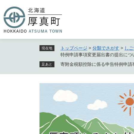
ペ
ー
ジ
の
先
頭
で
トップページ
>
分類でさがす
>
しご
現在地
す
特例申請事項変更届出書の提出につ
。
寄附金税額控除に係る申告特例申請
足あと