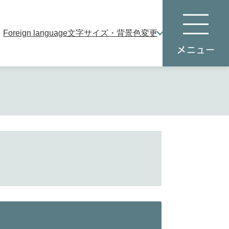
Foreign language
文字サイズ・背景色変更
本
メ
文
ニ
へ
ュ
ー