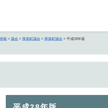
メニューを飛ばして本文へ
情報
>
議会
>
厚真町議会
>
厚真町議会
>
平成28年版
本
平成28年版
文