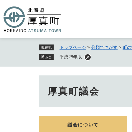
ペ
ー
ジ
の
先
頭
で
トップページ
>
分類でさがす
>
町の
現在地
す
平成28年版
足あと
。
厚真町議会
議会について