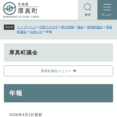
ペ
メニューを飛ばして本文へ
ー
ジ
の
トップページ
>
分類でさがす
>
町の情報
>
議会
>
厚真町議会
>
厚真
現在地
先
町議会
>
お知らせ
>
年報
頭
で
す
厚真町議会
。
厚真町議会メニュー
本
年報
文
2026年4月1日更新