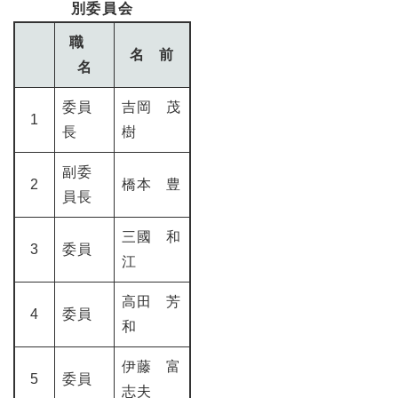
別委員会
職
名 前
名
委員
吉岡 茂
1
長
樹
副委
2
橋本 豊
員長
三國 和
3
委員
江
高田 芳
4
委員
和
伊藤 富
5
委員
志夫