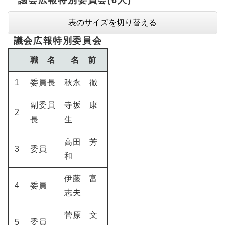
議会広報特別委員会(6人)
表のサイズを切り替える
議会広報特別委員会
職 名
名 前
1
委員長
秋永 徹
副委員
寺坂 康
2
長
生
高田 芳
3
委員
和
伊藤 富
4
委員
志夫
菅原 文
5
委員