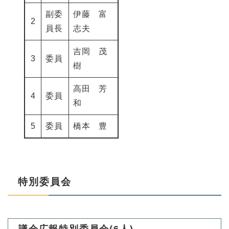
副委
伊藤 富
2
員長
志夫
吉岡 茂
3
委員
樹
高田 芳
4
委員
和
5
委員
橋本 豊
特別委員会