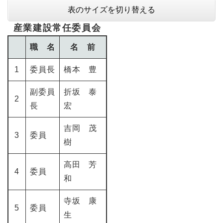
表のサイズを切り替える
産業建設常任委員会
職 名
名 前
1
委員長
橋本 豊
副委員
折坂 泰
2
長
宏
吉岡 茂
3
委員
樹
高田 芳
4
委員
和
寺坂 康
5
委員
生