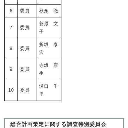
6
委員
秋永 徹
菅原 文
7
委員
子
折坂 泰
8
委員
宏
寺坂 康
9
委員
生
澤口 千
10
委員
里
総合計画策定に関する調査特別委員会