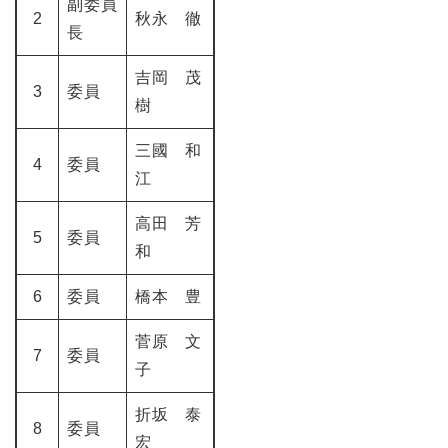
副委員
2
秋永 徹
長
吉岡 茂
3
委員
樹
三國 和
4
委員
江
高田 芳
5
委員
和
6
委員
橋本 豊
菅原 文
7
委員
子
折坂 泰
8
委員
宏