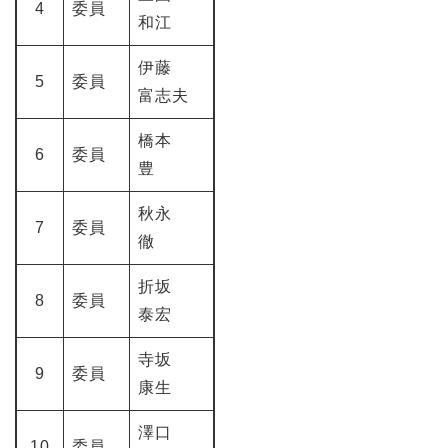
4
委員
和江
伊藤
5
委員
富志夫
橋本
6
委員
豊
秋永
7
委員
徹
折坂
8
委員
泰宏
寺坂
9
委員
康生
澤口
10
委員