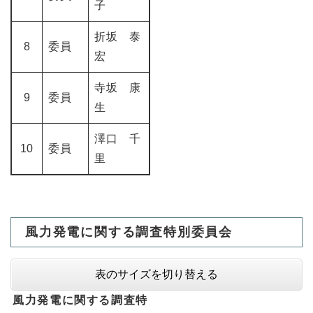
子
折坂 泰
8
委員
宏
寺坂 康
9
委員
生
澤口 千
10
委員
里
風力発電に関する調査特別委員会
表のサイズを切り替える
風力発電に関する調査特