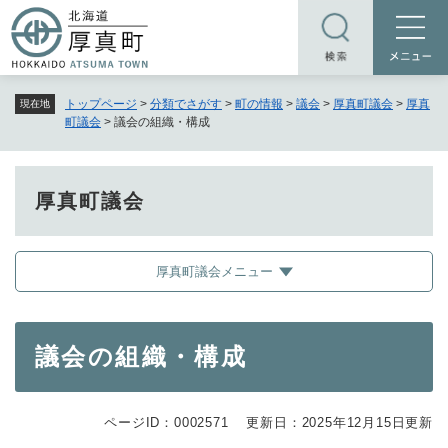
ペ
メニューを飛ばして本文へ
ー
ジ
の
トップページ
>
分類でさがす
>
町の情報
>
議会
>
厚真町議会
>
厚真
現在地
先
町議会
>
議会の組織・構成
頭
で
す
厚真町議会
。
厚真町議会メニュー
本
議会の組織・構成
文
ページID：0002571
更新日：2025年12月15日更新