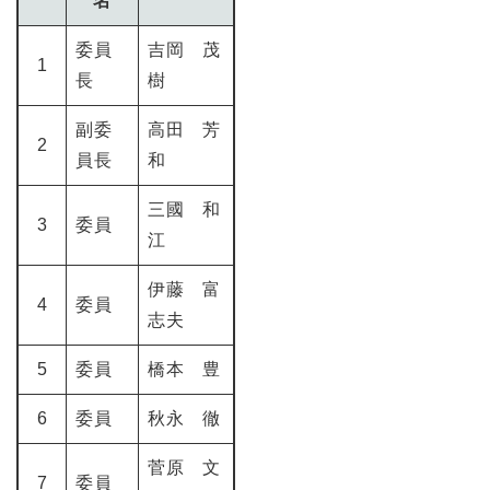
名
委員
吉岡 茂
1
長
樹
副委
高田 芳
2
員長
和
三國 和
3
委員
江
伊藤 富
4
委員
志夫
5
委員
橋本 豊
6
委員
秋永 徹
菅原 文
7
委員