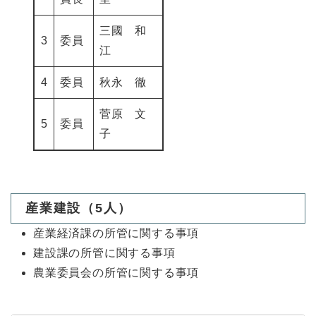
三國 和
3
委員
江
4
委員
秋永 徹
菅原 文
5
委員
子
産業建設（5人）
産業経済課の所管に関する事項
建設課の所管に関する事項
農業委員会の所管に関する事項