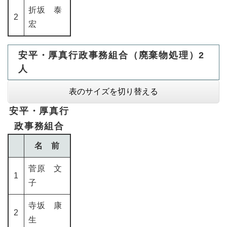
折坂 泰
2
宏
安平・厚真行政事務組合（廃棄物処理）2
人
表のサイズを切り替える
安平・厚真行
政事務組合
名 前
菅原 文
1
子
寺坂 康
2
生