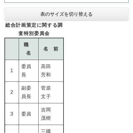
表のサイズを切り替える
総合計画策定に関する調
査特別委員会
職
名 前
名
委員
高田
1
長
芳和
副委
菅原
2
員長
文子
吉岡
3
委員
茂樹
三國