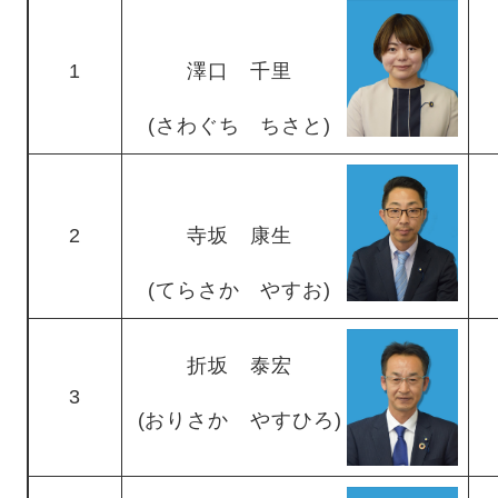
1
澤口 千里
(さわぐち ちさと)
2
寺坂 康生
(てらさか やすお)
折坂 泰宏
3
(おりさか やすひろ)