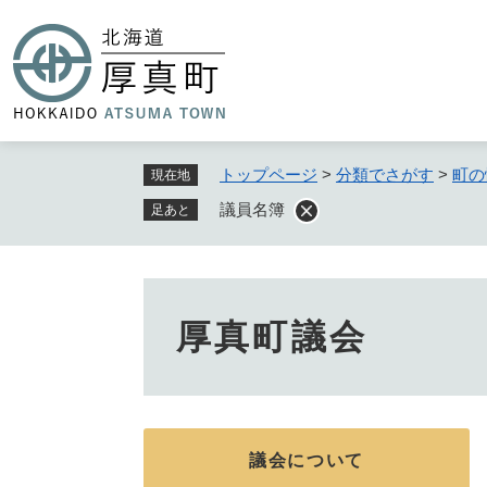
ペ
ー
ジ
の
先
頭
で
トップページ
>
分類でさがす
>
町の
現在地
す
議員名簿
足あと
。
厚真町議会
議会について