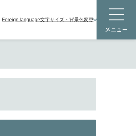
Foreign language
文字サイズ・背景色変更
本
メ
文
ニ
へ
ュ
ー