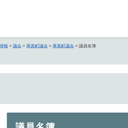
メニューを飛ばして本文へ
情報
>
議会
>
厚真町議会
>
厚真町議会
>
議員名簿
本
議員名簿
文