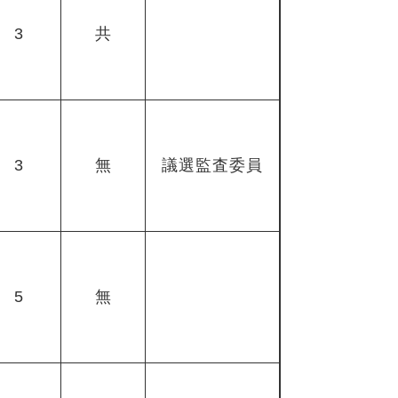
3
共
3
無
議選監査委員
5
無