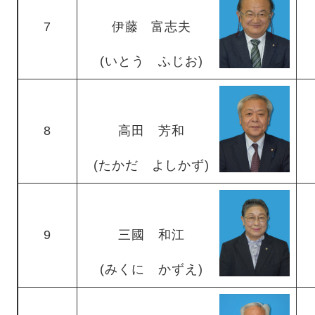
7
伊藤 富志夫
(いとう ふじお)
8
高田 芳和
(たかだ よしかず)
9
三國 和江
(みくに かずえ)