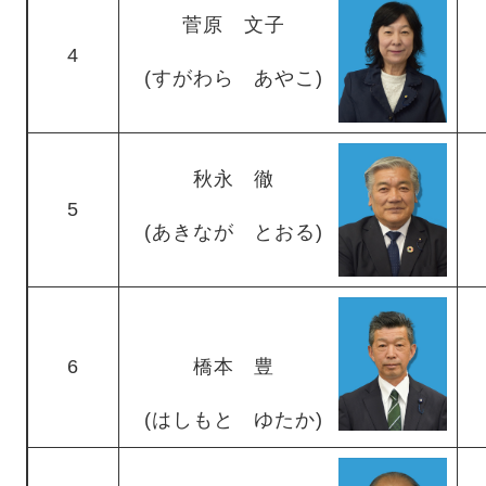
菅原 文子
4
​(すがわら あやこ)
秋永 徹
5
(あきなが とおる)
6
橋本 豊
(はしもと ゆたか)