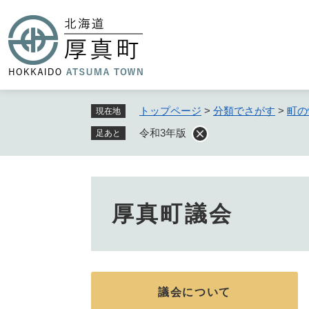
ペ
ー
ジ
の
先
頭
で
トップページ
>
分類でさがす
>
町の
現在地
す
令和3年版
足あと
。
厚真町議会
議会について