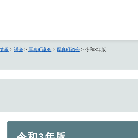
メニューを飛ばして本文へ
情報
>
議会
>
厚真町議会
>
厚真町議会
>
令和3年版
本
令和3年版
文