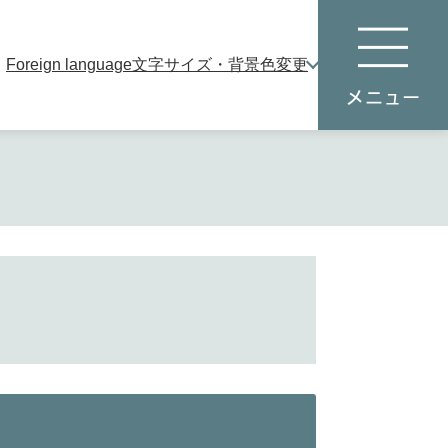
Foreign language
文字サイズ・背景色変更
本
メ
文
ニ
へ
ュ
ー