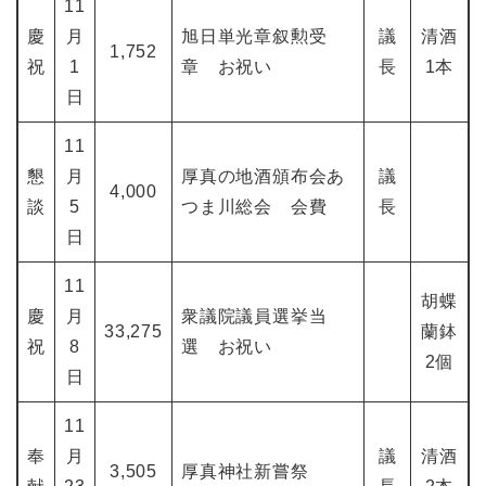
11
慶
月
旭日単光章叙勲受
議
清酒
1,752
祝
1
章 お祝い
長
1本
日
11
懇
月
厚真の地酒頒布会あ
議
4,000
談
5
つま川総会 会費
長
日
11
胡蝶
慶
月
衆議院議員選挙当
33,275
蘭鉢
祝
8
選 お祝い
2個
日
11
奉
月
議
清酒
3,505
厚真神社新嘗祭