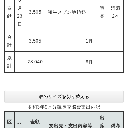
8
奉
月
議
清酒
3,505
和牛メゾン地鎮祭
献
23
長
2本
日
合
3,505
1件
計
累
28,040
8件
計
表のサイズを切り替える
令和3年9月分議長交際費支出内訳
出
区
月
金額
支出先・支出内容等
席
備考