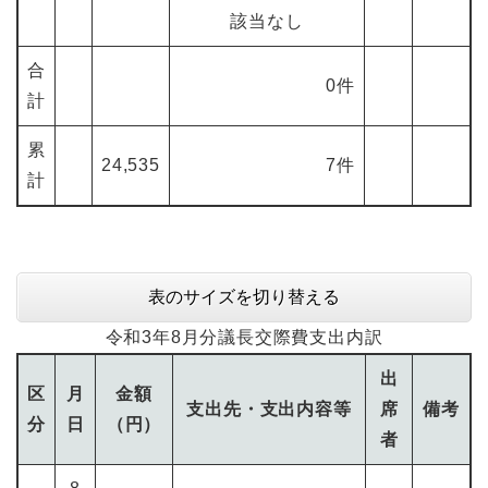
該当なし
合
0件
計
累
24,535
7件
計
表のサイズを切り替える
令和3年8月分議長交際費支出内訳
出
区
月
金額
支出先・支出内容等
席
備考
分
日
（円）
者