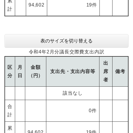
累
94,602
19件
計
表のサイズを切り替える
令和4年2月分議長交際費支出内訳
出
区
月
金額
支出先・支出内容等
席
備考
分
日
（円）
者
該当なし
合
0件
計
累
94,602
19件