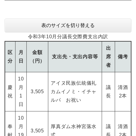
表のサイズを切り替える
令和3年10月分議長交際費支出内訳
出
区
月
金額
支出先・支出内容等
席
備考
分
日
（円）
者
10
アイヌ民族伝統儀礼
慶
月
議
清酒
3,505
カムイノミ・イチャ
祝
1
長
2本
ルパ お祝い
日
10
奉
月
厚真ダム水神宮落水
議
清酒
3,505
献
19
式
長
2本