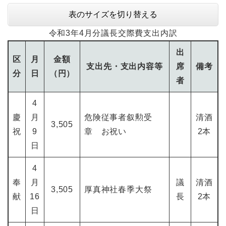
表のサイズを切り替える
令和3年4月分議長交際費支出内訳
出
区
月
金額
支出先・支出内容等
席
備考
分
日
（円）
者
4
慶
月
危険従事者叙勲受
清酒
3,505
祝
9
章 お祝い
2本
日
4
奉
月
議
清酒
3,505
厚真神社春季大祭
献
16
長
2本
日