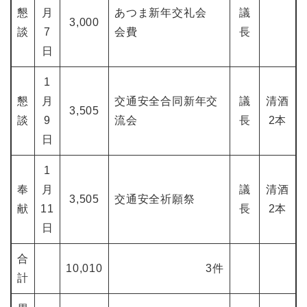
懇
月
あつま新年交礼会
議
3,000
談
7
会費
長
日
1
懇
月
交通安全合同新年交
議
清酒
3,505
談
9
流会
長
2本
日
1
奉
月
議
清酒
3,505
交通安全祈願祭
献
11
長
2本
日
合
10,010
3件
計