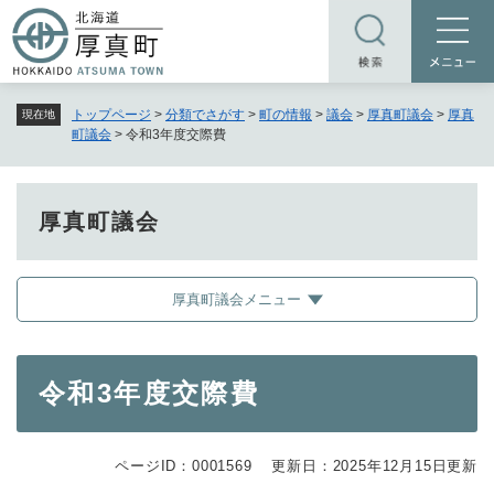
ペ
メニューを飛ばして本文へ
ー
ジ
の
トップページ
>
分類でさがす
>
町の情報
>
議会
>
厚真町議会
>
厚真
現在地
先
町議会
>
令和3年度交際費
頭
で
す
厚真町議会
。
厚真町議会メニュー
本
令和3年度交際費
文
ページID：0001569
更新日：2025年12月15日更新