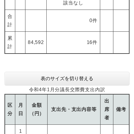
該当なし
合
0件
計
累
84,592
16件
計
表のサイズを切り替える
令和4年1月分議長交際費支出内訳
出
区
月
金額
支出先・支出内容等
席
備考
分
日
（円）
者
1