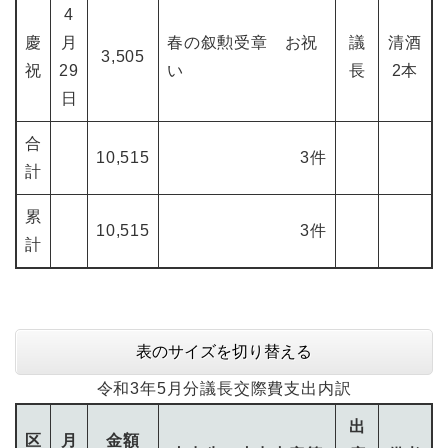
4
慶
月
春の叙勲受章 お祝
議
清酒
3,505
祝
29
い
長
2本
日
合
10,515
3件
計
累
10,515
3件
計
表のサイズを切り替える
令和3年5月分議長交際費支出内訳
出
区
月
金額