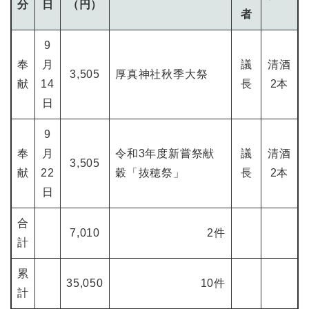
分
日
（円）
者
9
奉
月
議
清酒
3,505
厚真神社秋季大祭
献
14
長
2本
日
9
奉
月
令和3年度新嘗祭献
議
清酒
3,505
献
22
穀「抜穂祭」
長
2本
日
合
7,010
2件
計
累
35,050
10件
計