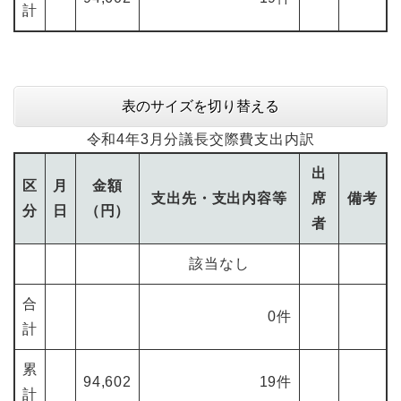
計
表のサイズを切り替える
令和4年3月分議長交際費支出内訳
出
区
月
金額
支出先・支出内容等
席
備考
分
日
（円）
者
該当なし
合
0件
計
累
94,602
19件
計