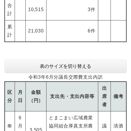
合
10,515
3件
計
累
21,030
6件
計
表のサイズを切り替える
令和3年6月分議長交際費支出内訳
出
区
月
金額
支出先・支出内容等
席
備考
分
日
（円）
者
6
とまこまい広域農業
奉
月
協同組合厚真支所農
議
清酒
3,505