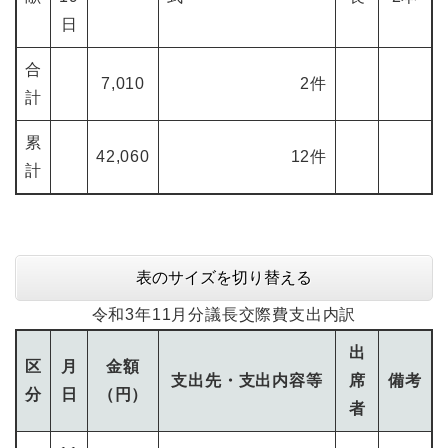
日
合
7,010
2件
計
累
42,060
12件
計
表のサイズを切り替える
令和3年11月分議長交際費支出内訳
出
区
月
金額
支出先・支出内容等
席
備考
分
日
（円）
者