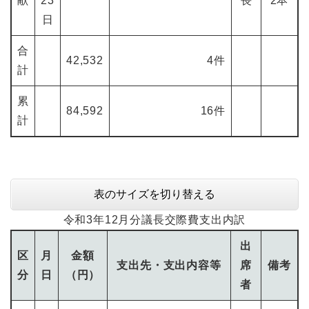
献
23
長
2本
日
合
42,532
4件
計
累
84,592
16件
計
表のサイズを切り替える
令和3年12月分議長交際費支出内訳
出
区
月
金額
支出先・支出内容等
席
備考
分
日
（円）
者