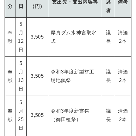
支出先・支出内容等
席
備考
分
日
（円）
者
5
奉
月
厚真ダム水神宮取水
議
清酒
3,505
献
12
式
長
2本
日
5
奉
月
令和3年度新製材工
議
清酒
3,505
献
13
場地鎮祭
長
2本
日
5
奉
月
令和3年度新嘗祭
議
清酒
3,505
献
25
（御田植祭）
長
2本
日