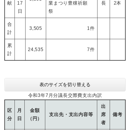
献
17
業まつり豊穣祈願
長
2本
日
祭
合
3,505
1件
計
累
24,535
7件
計
表のサイズを切り替える
令和3年7月分議長交際費支出内訳
出
区
月
金額
支出先・支出内容等
席
備考
分
日
（円）
者