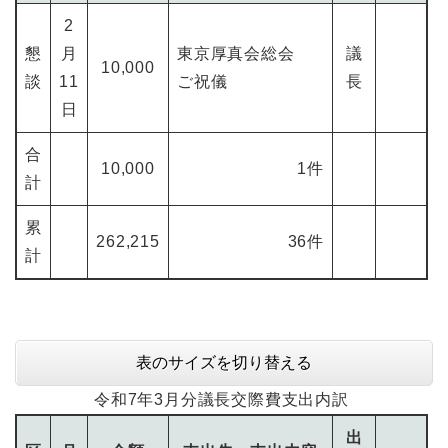
2
懇
月
東京厚真会総会
議
10,000
談
11
ご祝儀
長
日
合
10,000
1件
計
累
262,215
36件
計
表のサイズを切り替える
令和7年3月分議長交際費支出内訳
出