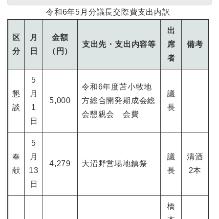
令和6年5月分議長交際費支出内訳
出
区
月
金額
支出先・支出内容等
席
備考
分
日
（円）
者
5
令和6年度苫小牧地
懇
月
議
5,000
方総合開発期成会総
談
1
長
会懇親会 会費
日
5
奉
月
議
清酒
4,279
大沼野営場地鎮祭
献
13
長
2本
日
橋