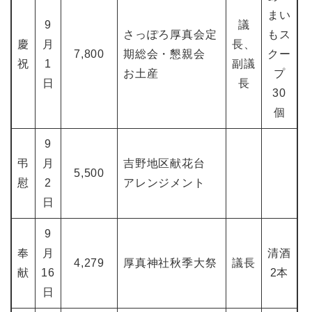
まい
9
議
さっぽろ厚真会定
もス
慶
月
長、
7,800
期総会・懇親会
クー
祝
1
副議
お土産
プ
日
長
30
個
9
弔
月
吉野地区献花台
5,500
慰
2
アレンジメント
日
9
奉
月
清酒
4,279
厚真神社秋季大祭
議長
献
16
2本
日