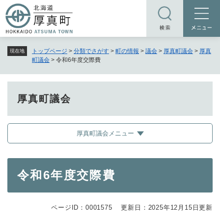
ペ
メニューを飛ばして本文へ
ー
ジ
の
トップページ
>
分類でさがす
>
町の情報
>
議会
>
厚真町議会
>
厚真
現在地
先
町議会
>
令和6年度交際費
頭
で
す
厚真町議会
。
厚真町議会メニュー
本
令和6年度交際費
文
ページID：0001575
更新日：2025年12月15日更新