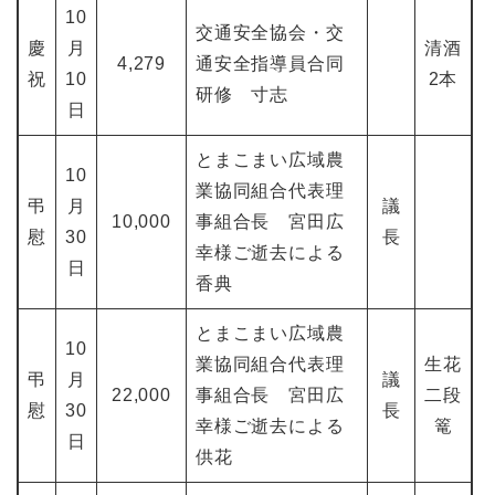
10
交通安全協会・交
慶
月
清酒
4,279
通安全指導員合同
祝
10
2本
研修 寸志
日
とまこまい広域農
10
業協同組合代表理
弔
月
議
10,000
事組合長 宮田広
慰
30
長
幸様ご逝去による
日
香典
とまこまい広域農
10
業協同組合代表理
生花
弔
月
議
22,000
事組合長 宮田広
二段
慰
30
長
幸様ご逝去による
篭
日
供花