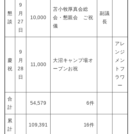
9
苫小牧厚真会総
懇
月
副議
10,000
会・懇親会 ご祝
談
27
長
儀
日
アレ
9
ンジ
慶
月
大沼キャンプ場オ
メン
11,000
祝
28
ープンお祝
トフ
日
ラワ
ー
合
54,579
6件
計
累
109,391
16件
計