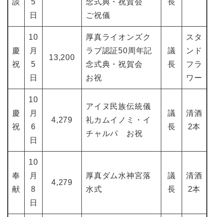
談
5
念式典・祝賀会
長
日
ご祝儀
10
厚真ライオンズク
スタ
慶
月
ラブ認証50周年記
議
ンド
13,200
祝
5
念式典・祝賀会
長
フラ
日
お祝
ワー
10
アイヌ民族伝統儀
慶
月
議
清酒
4,279
礼カムイノミ・イ
祝
6
長
2本
チャルパ お祝
日
10
奉
月
厚真ダム水神宮落
議
清酒
4,279
献
8
水式
長
2本
日