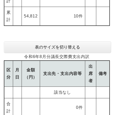
計
累
54,812
10件
計
表のサイズを切り替える
令和6年8月分議長交際費支出内訳
出
区
月
金額
支出先・支出内容等
席
備考
分
日
（円）
者
該当なし
合
0件
計