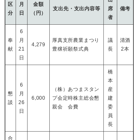
区
月
金額
支出先・支出内容等
席
備考
分
日
（円）
者
6
奉
月
厚真支所農業まつり
議
清酒
4,279
献
21
豊穣祈願祭式典
長
2本
日
橋
本
6
（株）あつまスタン
産
懇
月
6,000
プ会定時株主総会懇
建
談
26
親会 会費
委
日
員
長
合