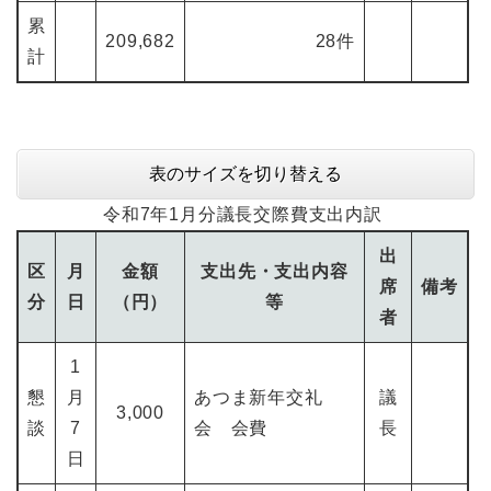
累
209,682
28件
計
表のサイズを切り替える
令和7年1月分議長交際費支出内訳
出
区
月
金額
支出先・支出内容
席
備考
分
日
（円）
等
者
1
懇
月
あつま新年交礼
議
3,000
談
7
会 会費
長
日