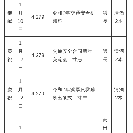
1
奉
月
令和7年交通安全祈
議
清酒
4,279
献
10
願祭
長
2本
日
1
慶
月
交通安全合同新年
議
清酒
4,279
祝
12
交流会 寸志
長
2本
日
1
慶
月
令和7年浜厚真救難
清酒
4,279
祝
12
所出初式 寸志
2本
日
高
1
田