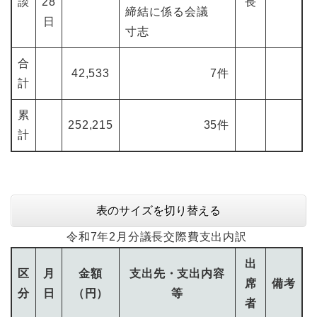
談
28
長
締結に係る会議
日
寸志
合
42,533
7件
計
累
252,215
35件
計
表のサイズを切り替える
令和7年2月分議長交際費支出内訳
出
区
月
金額
支出先・支出内容
席
備考
分
日
（円）
等
者