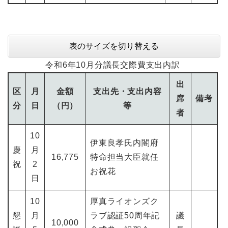
表のサイズを切り替える
令和6年10月分議長交際費支出内訳
出
区
月
金額
支出先・支出内容
席
備考
分
日
（円）
等
者
10
伊東良孝氏内閣府
慶
月
16,775
特命担当大臣就任
祝
2
お祝花
日
10
厚真ライオンズク
懇
月
ラブ認証50周年記
議
10,000