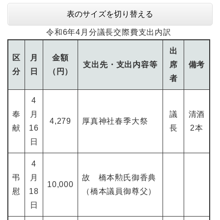
表のサイズを切り替える
令和6年4月分議長交際費支出内訳
出
区
月
金額
支出先・支出内容等
席
備考
分
日
（円）
者
4
奉
月
議
清酒
4,279
厚真神社春季大祭
献
16
長
2本
日
4
弔
月
故 橋本勲氏御香典
10,000
慰
18
（橋本議員御尊父）
日