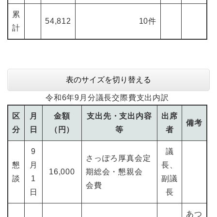
累
54,812
10件
計
表のサイズを切り替える
令和6年9月分議長交際費支出内訳
区
月
金額
支出先・支出内容
出席
備考
分
日
（円）
等
者
9
議
さっぽろ厚真会定
懇
月
長、
16,000
期総会・懇親会
談
1
副議
会費
日
長
あつ