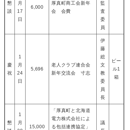
懇
月
厚真町商工会新年
監
6,000
談
17
会 会費
査
日
委
員
伊
藤
1
総
ビー
慶
月
老人クラブ連合会
文
5,696
ル1
祝
24
新年交流会 寸志
教
箱
日
委
員
長
「厚真町と北海道
1
電力株式会社によ
懇
月
議
15,000
る包括連携協定」