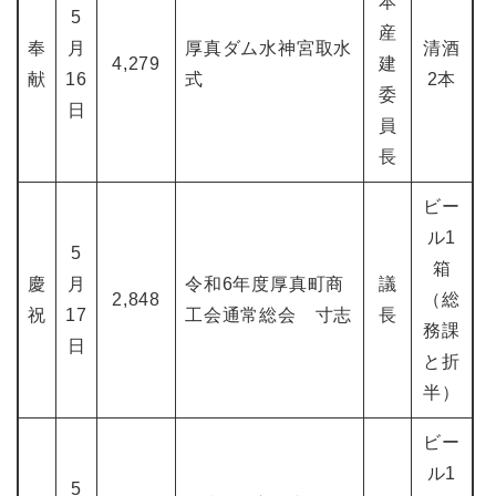
本
5
産
奉
月
厚真ダム水神宮取水
清酒
4,279
建
献
16
式
2本
委
日
員
長
ビー
ル1
5
箱
慶
月
令和6年度厚真町商
議
2,848
（総
祝
17
工会通常総会 寸志
長
務課
日
と折
半）
ビー
ル1
5