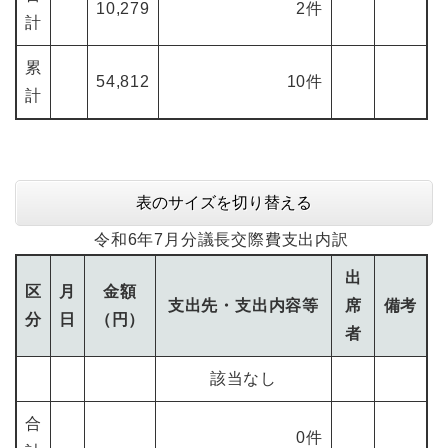
10,279
2件
計
累
54,812
10件
計
表のサイズを切り替える
令和6年7月分議長交際費支出内訳
出
区
月
金額
支出先・支出内容等
席
備考
分
日
（円）
者
該当なし
合
0件