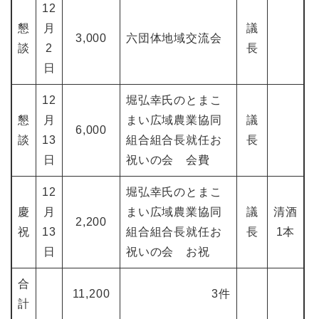
12
懇
月
議
3,000
六団体地域交流会
談
2
長
日
12
堀弘幸氏のとまこ
懇
月
まい広域農業協同
議
6,000
談
13
組合組合長就任お
長
日
祝いの会 会費
12
堀弘幸氏のとまこ
慶
月
まい広域農業協同
議
清酒
2,200
祝
13
組合組合長就任お
長
1本
日
祝いの会 お祝
合
11,200
3件
計