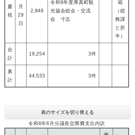
令和6年度厚真町観
箱
慶
月
2,848
光協会総会・交流
（総
祝
29
会 寸志
務課
日
と折
半）
合
19,254
3件
計
累
44,533
3件
計
表のサイズを切り替える
令和6年6月分議長交際費支出内訳
出