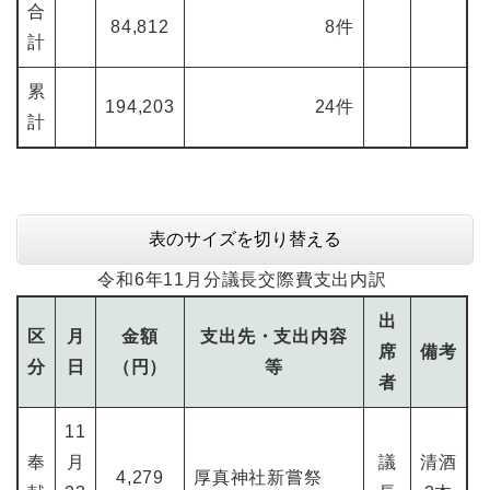
合
84,812
8件
計
累
194,203
24件
計
表のサイズを切り替える
令和6年11月分議長交際費支出内訳
出
区
月
金額
支出先・支出内容
席
備考
分
日
（円）
等
者
11
奉
月
議
清酒
4,279
厚真神社新嘗祭