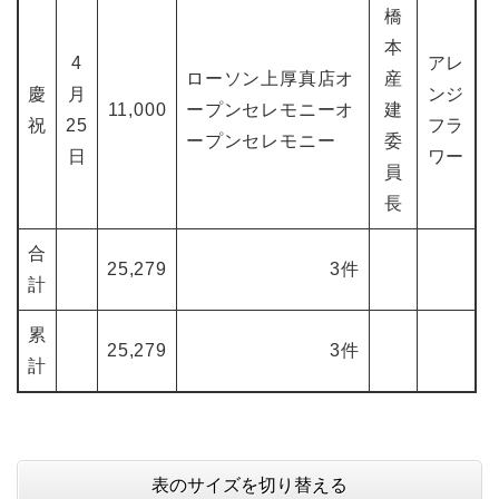
橋
本
4
アレ
ローソン上厚真店オ
産
慶
月
ンジ
11,000
ープンセレモニーオ
建
祝
25
フラ
ープンセレモニー
委
日
ワー
員
長
合
25,279
3件
計
累
25,279
3件
計
表のサイズを切り替える