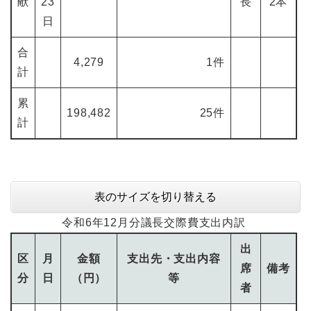
献
23
長
2本
日
合
4,279
1件
計
累
198,482
25件
計
表のサイズを切り替える
令和6年12月分議長交際費支出内訳
出
区
月
金額
支出先・支出内容
席
備考
分
日
（円）
等
者