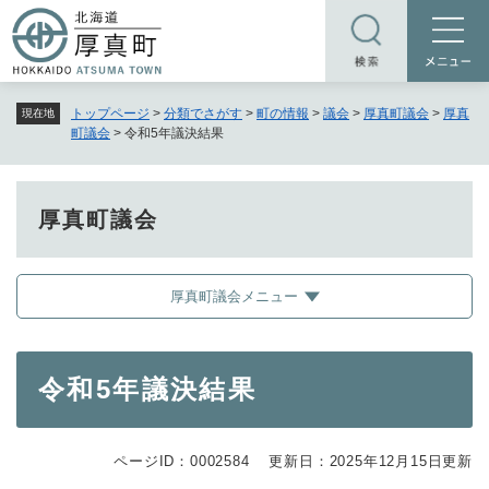
ペ
メニューを飛ばして本文へ
ー
ジ
の
トップページ
>
分類でさがす
>
町の情報
>
議会
>
厚真町議会
>
厚真
現在地
先
町議会
>
令和5年議決結果
頭
で
す
厚真町議会
。
厚真町議会メニュー
本
令和5年議決結果
文
ページID：0002584
更新日：2025年12月15日更新