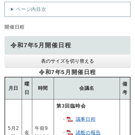
ページ内目次
開催日程
令和7年5月開催日程
表のサイズを切り替える
令和7年5月開催日程
曜
備
月日
時間
会議名
日
考
第3回臨時会
・
議事日程
5月2
午前9
金
・
諸般の報告