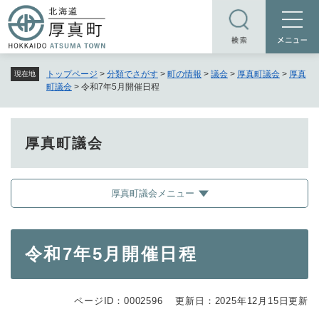
ペ
メニューを飛ばして本文へ
ー
ジ
の
トップページ
>
分類でさがす
>
町の情報
>
議会
>
厚真町議会
>
厚真
現在地
先
町議会
>
令和7年5月開催日程
頭
で
す
厚真町議会
。
厚真町議会メニュー
本
令和7年5月開催日程
文
ページID：0002596
更新日：2025年12月15日更新