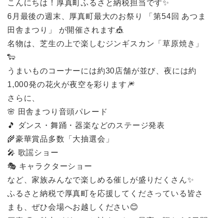
こんにちは！厚真町ふるさと納税担当です✨
6月最後の週末、厚真町最大のお祭り 「第54回 あつま
田舎まつり」 が開催されます🎪
名物は、芝生の上で楽しむジンギスカン「草原焼き」
🐑
うまいものコーナーには約30店舗が並び、夜には約
1,000発の花火が夜空を彩ります🎆
さらに、
🌸 田舎まつり音頭パレード
🎵 ダンス・舞踊・器楽などのステージ発表
🌾豪華賞品多数「大抽選会」
🎤 歌謡ショー
🎭 キャラクターショー
など、家族みんなで楽しめる催しが盛りだくさん✨
ふるさと納税で厚真町を応援してくださっている皆さ
まも、ぜひ会場へお越しください😊