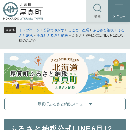
ペ
メニューを飛ばして本文へ
ー
ジ
の
トップページ
>
分類でさがす
>
しごと・産業
>
ふるさと納税
>
ふる
現在地
先
さと納税
>
厚真町ふるさと納税
>
ふるさと納税公式LINE6月12日投
頭
稿のご紹介
で
す
。
厚真町ふるさと納税
厚真町ふるさと納税メニュー
本
ふるさと納税公式LINE6月12